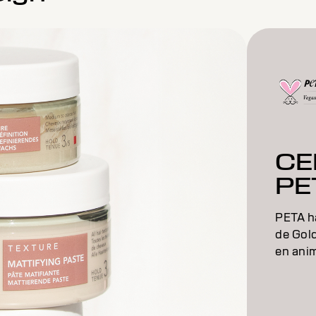
CE
PE
PETA ha
de Gold
en ani