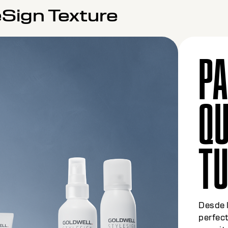
eSign Texture
PA
QU
TU
Desde l
perfec