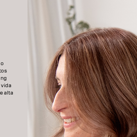
 o
tos
ing
 vida
e alta