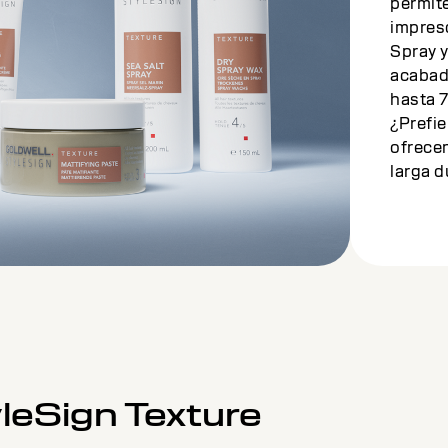
permite
impres
Spray 
acabado
hasta 7
¿Prefie
ofrecen
larga d
yleSign Texture