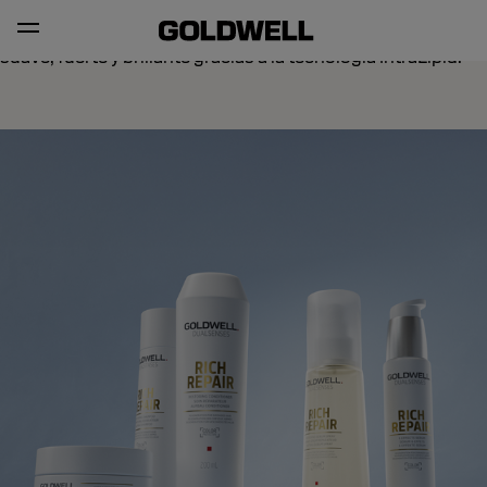
Descubre Dualsenses Rich Repair y repara el cabello seco y
dañado. Reconstruye desde el interior para un cabello más
suave, fuerte y brillante gracias a la tecnología IntraLipid.