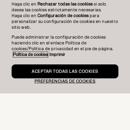
STYLING
Haga clic en
Rechazar todas las cookies
si solo
desea las cookies estrictamente necesarias.
Haga clic en
Configuración de cookies
para
INSPIRACIÓN
personalizar su configuración de cookies en nuestro
sitio web.
EDUCACIÓN
Puede administrar la configuración de cookies
SOBRE NOSOTROS
haciendo clic en el enlace Política de
cookies/Política de privacidad en el pie de página.
CONTACTO
Política de cookies
Imprimir
ACEPTAR TODAS LAS COOKIES
Aviso legal
Política de privacidad
Política de cookies
PREFERENCIAS DE COOKIES
Condiciones de uso
Accesibilidad
Compromiso con la sostenibilidad
ES | Spanish