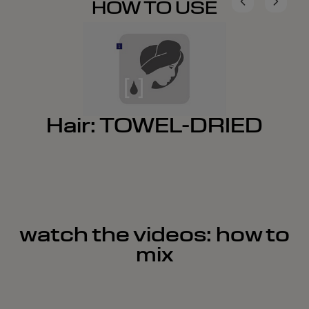
HOW TO USE
Hair: TOWEL-DRIED
watch the videos: how to
mix