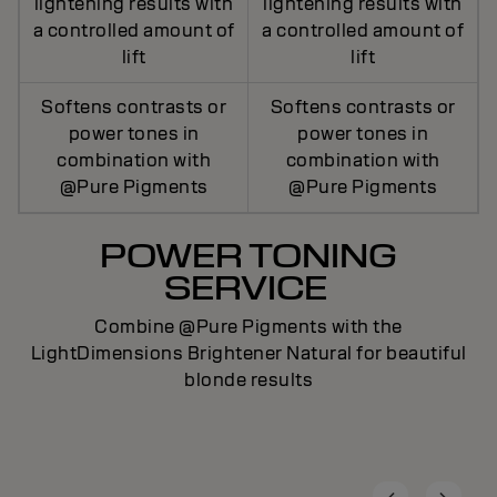
lightening results with
lightening results with
a controlled amount of
a controlled amount of
lift
lift
Softens contrasts or
Softens contrasts or
power tones in
power tones in
combination with
combination with
@Pure Pigments
@Pure Pigments
POWER TONING
SERVICE
Combine @Pure Pigments with the
LightDimensions Brightener Natural for beautiful
blonde results