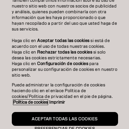
También compartimos información sobre su uso de
nuestro sitio web con nuestros socios de publicidad
EDUCACIÓN
y análisis, quienes pueden combinarla con otra
información que les haya proporcionado o que
SOBRE NOSOTROS
hayan recopilado a partir del uso que usted haga de
sus servicios.
CONTACTO
Haga clic en
Aceptar todas las cookies
si está de
acuerdo con el uso de todas nuestras cookies.
Haga clic en
Rechazar todas las cookies
si solo
Aviso legal
Política de privacidad
Política de cookies
desea las cookies estrictamente necesarias.
Condiciones de uso
Accesibilidad
Haga clic en
Configuración de cookies
para
Compromiso con la sostenibilidad
personalizar su configuración de cookies en nuestro
sitio web.
Puede administrar la configuración de cookies
ES | Spanish
haciendo clic en el enlace Política de
cookies/Política de privacidad en el pie de página.
Política de cookies
Imprimir
Goldwell forma parte de
ACEPTAR TODAS LAS COOKIES
PREFERENCIAS DE COOKIES