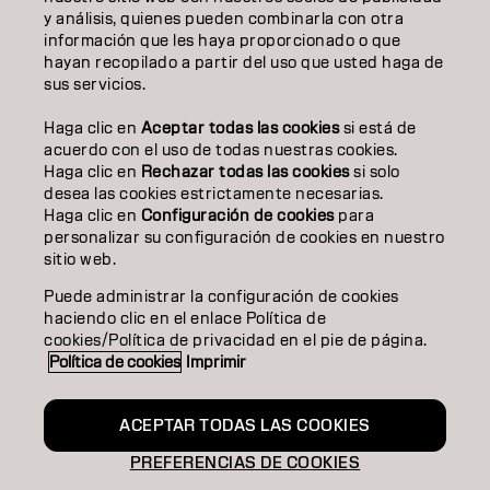
y análisis, quienes pueden combinarla con otra
EDUCACIÓN
información que les haya proporcionado o que
hayan recopilado a partir del uso que usted haga de
SOBRE NOSOTROS
sus servicios.
CONTACTO
Haga clic en
Aceptar todas las cookies
si está de
acuerdo con el uso de todas nuestras cookies.
Haga clic en
Rechazar todas las cookies
si solo
desea las cookies estrictamente necesarias.
Aviso legal
Política de privacidad
Política de cookies
Haga clic en
Configuración de cookies
para
Condiciones de uso
Accesibilidad
personalizar su configuración de cookies en nuestro
Compromiso con la sostenibilidad
sitio web.
Puede administrar la configuración de cookies
haciendo clic en el enlace Política de
ES | Spanish
cookies/Política de privacidad en el pie de página.
Política de cookies
Imprimir
Goldwell forma parte de
ACEPTAR TODAS LAS COOKIES
PREFERENCIAS DE COOKIES