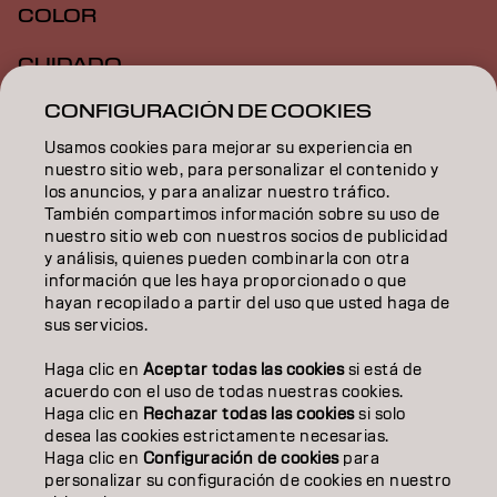
COLOR
CUIDADO
CONFIGURACIÓN DE COOKIES
TEXTURA
Usamos cookies para mejorar su experiencia en
STYLING
nuestro sitio web, para personalizar el contenido y
los anuncios, y para analizar nuestro tráfico.
INSPIRACIÓN
También compartimos información sobre su uso de
nuestro sitio web con nuestros socios de publicidad
EDUCACIÓN
y análisis, quienes pueden combinarla con otra
información que les haya proporcionado o que
hayan recopilado a partir del uso que usted haga de
SOBRE NOSOTROS
sus servicios.
CONTACTO
Haga clic en
Aceptar todas las cookies
si está de
acuerdo con el uso de todas nuestras cookies.
Haga clic en
Rechazar todas las cookies
si solo
desea las cookies estrictamente necesarias.
Aviso legal
Política de privacidad
Política de cookies
Haga clic en
Configuración de cookies
para
Condiciones de uso
Accesibilidad
personalizar su configuración de cookies en nuestro
Compromiso con la sostenibilidad