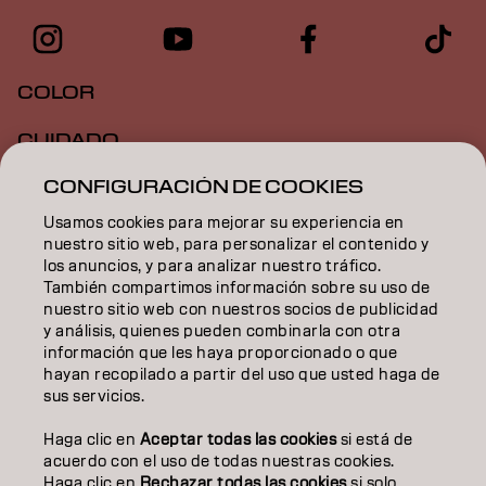
COLOR
CUIDADO
CONFIGURACIÓN DE COOKIES
TEXTURA
Usamos cookies para mejorar su experiencia en
STYLING
nuestro sitio web, para personalizar el contenido y
los anuncios, y para analizar nuestro tráfico.
INSPIRACIÓN
También compartimos información sobre su uso de
nuestro sitio web con nuestros socios de publicidad
EDUCACIÓN
y análisis, quienes pueden combinarla con otra
información que les haya proporcionado o que
hayan recopilado a partir del uso que usted haga de
SOBRE NOSOTROS
sus servicios.
CONTACTO
Haga clic en
Aceptar todas las cookies
si está de
acuerdo con el uso de todas nuestras cookies.
Haga clic en
Rechazar todas las cookies
si solo