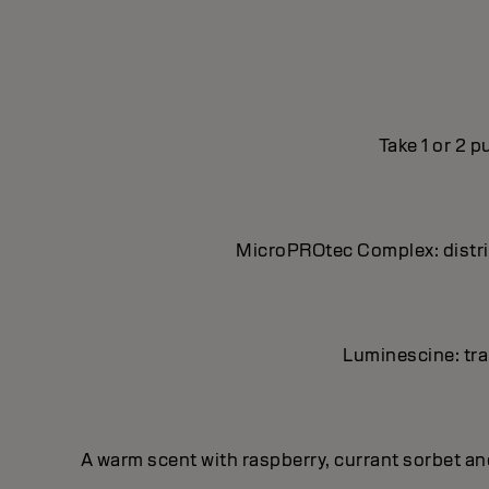
Take 1 or 2 
MicroPROtec Complex: distrib
Luminescine: tran
A warm scent with raspberry, currant sorbet a