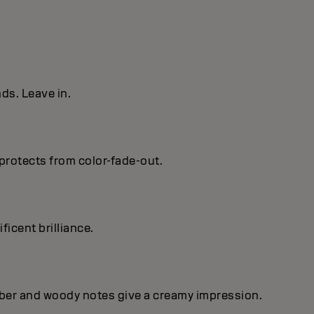
ds. Leave in.
protects from color-fade-out.
ficent brilIiance.
mber and woody notes give a creamy impression.