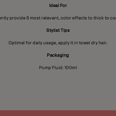
Ideal For
antly provide 6 most relevant, color effects to thick to c
Stylist Tips
Optimal for daily usage, apply it in towel dry hair.
Packaging
Pump Fluid: 100ml