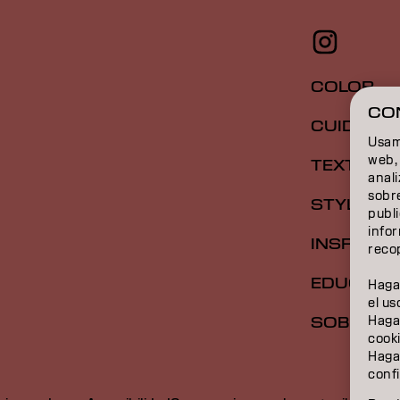
COLOR
CO
CUIDADO
Usamo
web, 
TEXTURA
anal
sobre
STYLING
publi
info
INSPIRAC
recop
EDUCACI
Haga
el us
Haga
SOBRE N
cook
Haga
confi