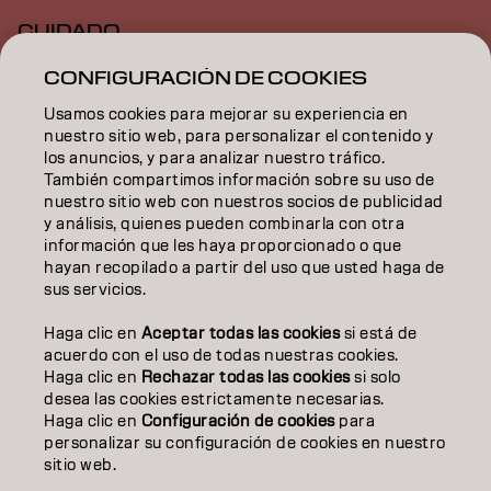
CUIDADO
CONFIGURACIÓN DE COOKIES
TEXTURA
Usamos cookies para mejorar su experiencia en
STYLING
nuestro sitio web, para personalizar el contenido y
los anuncios, y para analizar nuestro tráfico.
INSPIRACIÓN
También compartimos información sobre su uso de
nuestro sitio web con nuestros socios de publicidad
EDUCACIÓN
y análisis, quienes pueden combinarla con otra
información que les haya proporcionado o que
hayan recopilado a partir del uso que usted haga de
SOBRE NOSOTROS
sus servicios.
CONTACTO
Haga clic en
Aceptar todas las cookies
si está de
acuerdo con el uso de todas nuestras cookies.
Haga clic en
Rechazar todas las cookies
si solo
desea las cookies estrictamente necesarias.
Aviso legal
Política de privacidad
Política de cookies
Haga clic en
Configuración de cookies
para
Condiciones de uso
Accesibilidad
personalizar su configuración de cookies en nuestro
Compromiso con la sostenibilidad
sitio web.