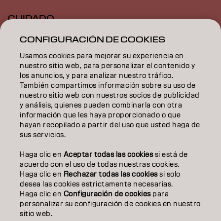
CUIDADO
CONFIGURACIÓN DE COOKIES
TEXTURA
Usamos cookies para mejorar su experiencia en
STYLING
nuestro sitio web, para personalizar el contenido y
los anuncios, y para analizar nuestro tráfico.
INSPIRACIÓN
También compartimos información sobre su uso de
nuestro sitio web con nuestros socios de publicidad
EDUCACIÓN
y análisis, quienes pueden combinarla con otra
información que les haya proporcionado o que
hayan recopilado a partir del uso que usted haga de
SOBRE NOSOTROS
sus servicios.
CONTACTO
Haga clic en
Aceptar todas las cookies
si está de
acuerdo con el uso de todas nuestras cookies.
Haga clic en
Rechazar todas las cookies
si solo
desea las cookies estrictamente necesarias.
Aviso legal
Política de privacidad
Política de cookies
Haga clic en
Configuración de cookies
para
Condiciones de uso
Accesibilidad
personalizar su configuración de cookies en nuestro
Compromiso con la sostenibilidad
sitio web.