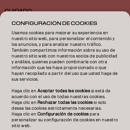
CUIDADO
CONFIGURACIÓN DE COOKIES
TEXTURA
Usamos cookies para mejorar su experiencia en
STYLING
nuestro sitio web, para personalizar el contenido y
los anuncios, y para analizar nuestro tráfico.
INSPIRACIÓN
También compartimos información sobre su uso de
nuestro sitio web con nuestros socios de publicidad
EDUCACIÓN
y análisis, quienes pueden combinarla con otra
información que les haya proporcionado o que
hayan recopilado a partir del uso que usted haga de
SOBRE NOSOTROS
sus servicios.
CONTACTO
Haga clic en
Aceptar todas las cookies
si está de
acuerdo con el uso de todas nuestras cookies.
Haga clic en
Rechazar todas las cookies
si solo
desea las cookies estrictamente necesarias.
Aviso legal
Política de privacidad
Política de cookies
Haga clic en
Configuración de cookies
para
Condiciones de uso
Accesibilidad
personalizar su configuración de cookies en nuestro
Compromiso con la sostenibilidad
sitio web.