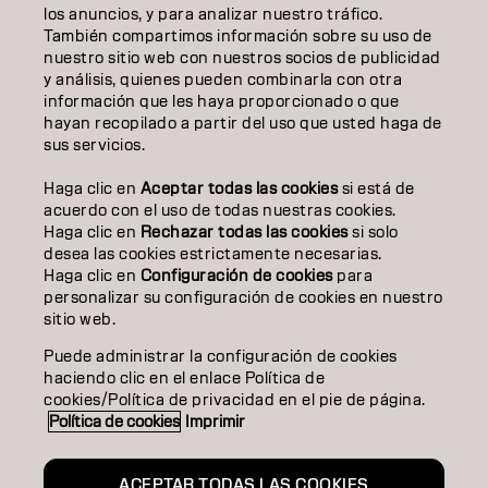
los anuncios, y para analizar nuestro tráfico.
INSPIRACIÓN
También compartimos información sobre su uso de
nuestro sitio web con nuestros socios de publicidad
EDUCACIÓN
y análisis, quienes pueden combinarla con otra
información que les haya proporcionado o que
hayan recopilado a partir del uso que usted haga de
SOBRE NOSOTROS
sus servicios.
CONTACTO
Haga clic en
Aceptar todas las cookies
si está de
acuerdo con el uso de todas nuestras cookies.
Haga clic en
Rechazar todas las cookies
si solo
desea las cookies estrictamente necesarias.
Aviso legal
Política de privacidad
Política de cookies
Haga clic en
Configuración de cookies
para
Condiciones de uso
Accesibilidad
personalizar su configuración de cookies en nuestro
Compromiso con la sostenibilidad
sitio web.
Puede administrar la configuración de cookies
haciendo clic en el enlace Política de
ES | Spanish
cookies/Política de privacidad en el pie de página.
Política de cookies
Imprimir
Goldwell forma parte de
ACEPTAR TODAS LAS COOKIES