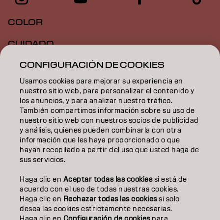
COLOR
CUIDADO
CONFIGURACIÓN DE COOKIES
TEXTURA
Usamos cookies para mejorar su experiencia en
STYLING
nuestro sitio web, para personalizar el contenido y
los anuncios, y para analizar nuestro tráfico.
INSPIRACIÓN
También compartimos información sobre su uso de
nuestro sitio web con nuestros socios de publicidad
EDUCACIÓN
y análisis, quienes pueden combinarla con otra
información que les haya proporcionado o que
hayan recopilado a partir del uso que usted haga de
SOBRE NOSOTROS
sus servicios.
CONTACTO
Haga clic en
Aceptar todas las cookies
si está de
acuerdo con el uso de todas nuestras cookies.
Haga clic en
Rechazar todas las cookies
si solo
desea las cookies estrictamente necesarias.
Aviso legal
Política de privacidad
Política de cookies
Haga clic en
Configuración de cookies
para