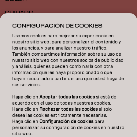
CUIDADO
CONFIGURACIÓN DE COOKIES
TEXTURA
Usamos cookies para mejorar su experiencia en
STYLING
nuestro sitio web, para personalizar el contenido y
los anuncios, y para analizar nuestro tráfico.
INSPIRACIÓN
También compartimos información sobre su uso de
nuestro sitio web con nuestros socios de publicidad
EDUCACIÓN
y análisis, quienes pueden combinarla con otra
información que les haya proporcionado o que
hayan recopilado a partir del uso que usted haga de
SOBRE NOSOTROS
sus servicios.
CONTACTO
Haga clic en
Aceptar todas las cookies
si está de
acuerdo con el uso de todas nuestras cookies.
Haga clic en
Rechazar todas las cookies
si solo
desea las cookies estrictamente necesarias.
Aviso legal
Política de privacidad
Política de cookies
Haga clic en
Configuración de cookies
para
Condiciones de uso
Accesibilidad
personalizar su configuración de cookies en nuestro
Compromiso con la sostenibilidad
sitio web.