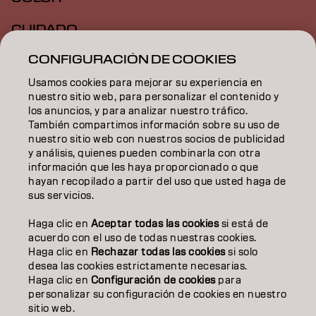
CUIDADO
CONFIGURACIÓN DE COOKIES
TEXTURA
Usamos cookies para mejorar su experiencia en
STYLING
nuestro sitio web, para personalizar el contenido y
los anuncios, y para analizar nuestro tráfico.
INSPIRACIÓN
También compartimos información sobre su uso de
nuestro sitio web con nuestros socios de publicidad
EDUCACIÓN
y análisis, quienes pueden combinarla con otra
información que les haya proporcionado o que
hayan recopilado a partir del uso que usted haga de
SOBRE NOSOTROS
sus servicios.
CONTACTO
Haga clic en
Aceptar todas las cookies
si está de
acuerdo con el uso de todas nuestras cookies.
Haga clic en
Rechazar todas las cookies
si solo
desea las cookies estrictamente necesarias.
Aviso legal
Política de privacidad
Política de cookies
Haga clic en
Configuración de cookies
para
Condiciones de uso
Accesibilidad
personalizar su configuración de cookies en nuestro
Compromiso con la sostenibilidad
sitio web.