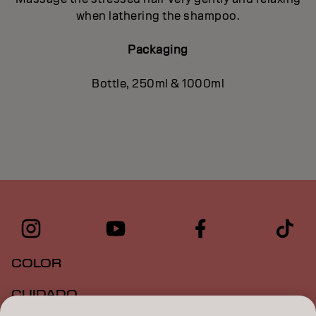
when lathering the shampoo.
Packaging
Bottle, 250ml & 1000ml
COLOR
CUIDADO