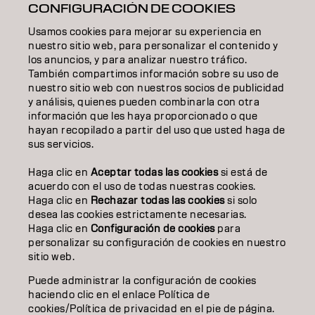
CONFIGURACIÓN DE COOKIES
TEXTURA
Usamos cookies para mejorar su experiencia en
STYLING
nuestro sitio web, para personalizar el contenido y
los anuncios, y para analizar nuestro tráfico.
INSPIRACIÓN
También compartimos información sobre su uso de
nuestro sitio web con nuestros socios de publicidad
EDUCACIÓN
y análisis, quienes pueden combinarla con otra
información que les haya proporcionado o que
hayan recopilado a partir del uso que usted haga de
SOBRE NOSOTROS
sus servicios.
CONTACTO
Haga clic en
Aceptar todas las cookies
si está de
acuerdo con el uso de todas nuestras cookies.
Haga clic en
Rechazar todas las cookies
si solo
desea las cookies estrictamente necesarias.
Aviso legal
Política de privacidad
Política de cookies
Haga clic en
Configuración de cookies
para
Condiciones de uso
Accesibilidad
personalizar su configuración de cookies en nuestro
Compromiso con la sostenibilidad
sitio web.
Puede administrar la configuración de cookies
haciendo clic en el enlace Política de
ES | Spanish
cookies/Política de privacidad en el pie de página.