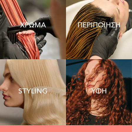
ΧΡΩΜΑ
ΠΕΡΙΠΟΙΗΣΗ
STYLING
ΥΦΗ