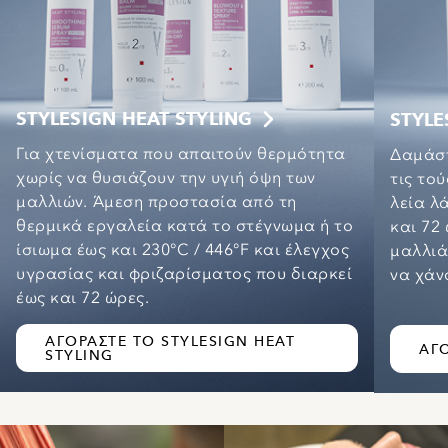
STYLESIGN HEAT STYLING
STYL
Για χτενίσματα που απαιτούν θερμότητα
Δαμάστ
χωρίς να θυσιάζουν την υγιή όψη των
τις το
μαλλιών. Άμεση προστασία από τη
λεία λ
θερμικά εργαλεία κατά το στέγνωμα ή το
και 72
ίσιωμα έως και 230°C / 446°F και έλεγχος
μαλλιά
υγρασίας και φριζαρίσματος που διαρκεί
να χάν
έως και 72 ώρες.
ΑΓΟΡΆΣΤΕ ΤΟ STYLESIGN HEAT
ΑΓ
STYLING