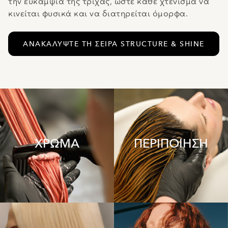
την ευκαμψία της τρίχας, ώστε κάθε χτένισμα να
κινείται φυσικά και να διατηρείται όμορφα.
ΑΝΑΚΑΛΥΨΤΕ ΤΗ ΣΕΙΡΑ STRUCTURE & SHINE
ΧΡΩΜΑ
ΠΕΡΙΠΟΙΗΣΗ