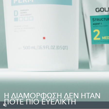
Η ΔΙΑΜΌΡΦΩΣΗ ΔΕΝ ΉΤΑΝ
ΠΟΤΈ ΠΙΟ ΕΥΈΛΙΚΤΗ
Unmute