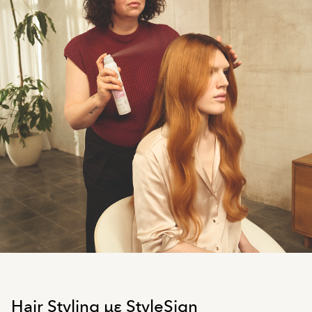
Hair Styling με StyleSign