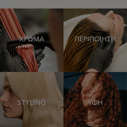
ΧΡΩΜΑ
ΠΕΡΙΠΟΙΗΣΗ
STYLING
ΥΦΗ