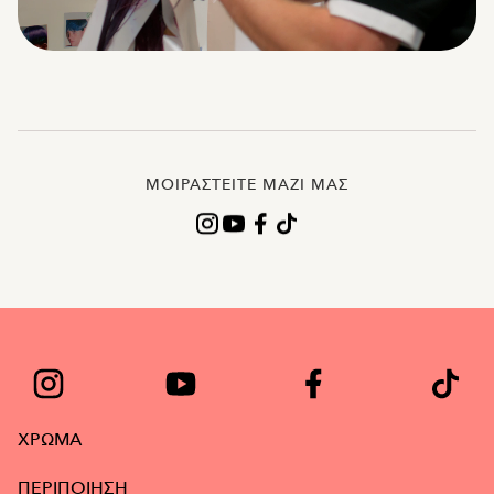
Remaining
Loaded
:
Progress
:
0%
0%
Time
ΜΟΙΡΑΣΤΕΊΤΕ ΜΑΖΙ ΜΑΣ
ΧΡΩΜΑ
ΠΕΡΙΠΟΙΗΣΗ