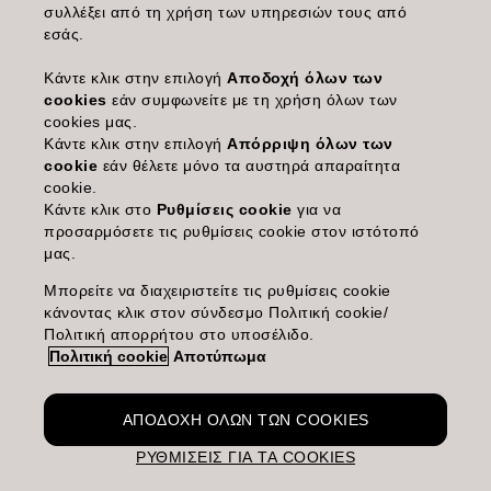
συλλέξει από τη χρήση των υπηρεσιών τους από
ΣΧΕΤΙΚΑ ΜΕ ΕΜΑΣ
εσάς.
ΓΙΝΕΤΕ ΣΥΝΕΡΓΑΤΗΣ
Κάντε κλικ στην επιλογή
Αποδοχή όλων των
cookies
εάν συμφωνείτε με τη χρήση όλων των
ΕΠΙΚΟΙΝΩΝΗΣΤΕ ΜΑΖΙ ΜΑΣ
cookies μας.
Κάντε κλικ στην επιλογή
Απόρριψη όλων των
cookie
εάν θέλετε μόνο τα αυστηρά απαραίτητα
cookie.
Imprint
Privacy Policy
Cookie Policy
Terms Of Use
Accessibility
Κάντε κλικ στο
Ρυθμίσεις cookie
για να
προσαρμόσετε τις ρυθμίσεις cookie στον ιστότοπό
μας.
GR | Greek
Μπορείτε να διαχειριστείτε τις ρυθμίσεις cookie
κάνοντας κλικ στον σύνδεσμο Πολιτική cookie/
Πολιτική απορρήτου στο υποσέλιδο.
Goldwell is part of Kao Salon Division.
Πολιτική cookie
Αποτύπωμα
ΑΠΟΔΟΧΉ ΌΛΩΝ ΤΩΝ COOKIES
Making life beautiful for salons, stylists and their
ΡΥΘΜΊΣΕΙΣ ΓΙΑ ΤΑ COOKIES
clients.