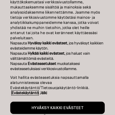
käyttökokemustasi verkkosivustollamme,
TIETOA MEISTÄ
mukauttaaksemme sisältöä ja mainoksia sekä
analysoidaksemme liikennettämme. Jaamme myös
tietoja verkkosivustomme käytöstäsi mainos- ja
SALON FINDER
analytiikkakumppaneidemme kanssa, jotka voivat
yhdistää ne muihin tietoihin, jotka olet heille
RYHDY KUMPPANIKSI
antanut tai joita he ovat keränneet käyttäessäsi
palveluitaan.
OTA YHTEYTTÄ
Napsauta
Hyväksy kaikki evästeet
, jos hyväksyt kaikkien
evästeidemme käytön.
Napsauta
Hylkää kaikki evästeet
, jos haluat vain
välttämättömiä evästeitä.
Julkaisija
Tietosuojakäytäntö
Evästekäytäntö
Käyttöehdot
Napsauta
Evästeasetukset
muokataksesi
Accessibility
evästeasetuksiasi verkkosivustollamme.
Voit hallita evästeasetuksia napsauttamalla
alatunnisteessa olevaa
FI | Finnish
Evästekäytäntö/Tietosuojakäytäntö-linkkiä.
Evästekäytäntö
Jälki
Goldwell is part of
HYVÄKSY KAIKKI EVÄSTEET