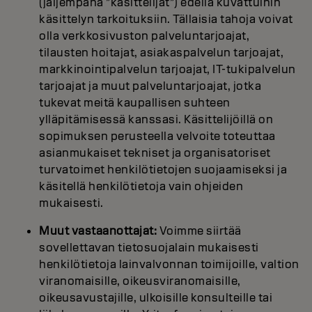
(jäljempänä ”käsittelijät”) edellä kuvattuihin
käsittelyn tarkoituksiin. Tällaisia tahoja voivat
olla verkkosivuston palveluntarjoajat,
tilausten hoitajat, asiakaspalvelun tarjoajat,
markkinointipalvelun tarjoajat, IT-tukipalvelun
tarjoajat ja muut palveluntarjoajat, jotka
tukevat meitä kaupallisen suhteen
ylläpitämisessä kanssasi. Käsittelijöillä on
sopimuksen perusteella velvoite toteuttaa
asianmukaiset tekniset ja organisatoriset
turvatoimet henkilötietojen suojaamiseksi ja
käsitellä henkilötietoja vain ohjeiden
mukaisesti.
Muut vastaanottajat:
Voimme siirtää
sovellettavan tietosuojalain mukaisesti
henkilötietoja lainvalvonnan toimijoille, valtion
viranomaisille, oikeusviranomaisille,
oikeusavustajille, ulkoisille konsulteille tai