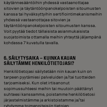
käytännesääntöihin yhdessä vastaanottajaa
sitovien ja täytäntöönpanokelpoisten sitoumusten
kanssa tai hyväksyttyihin sertifiointimekanismeihin
yhdessä vastaanottajaa sitovien ja
täytäntöönpanokelpoisten sitoumusten kanssa.
Voit pyytää tiedot tällaisista asianmukaisista
suojatoimista ottamalla meihin yhteyttä jäljempänä
kohdassa 7 kuvatulla tavalla.
6. SÄILYTYSAIKA – KUINKA KAUAN
SÄILYTÄMME HENKILÖTIETOJASI?
Henkilötietojasi säilytetään niin kauan kuin on
tarpeen pyytämiesi palveluiden ja/tai tuotteiden
tarjoamiseksi. Kun olet irtisanonut
sopimussuhteesi meihin tai muutoin päättänyt
suhteesi kanssamme, poistamme henkilötietosi
järjestelmistämme ja arkistoistamme ja/tai
ryhdymme toimenpiteisiin tietojen