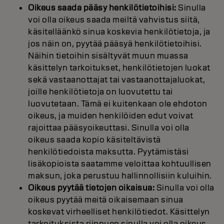
Oikeus saada pääsy henkilötietoihisi:
Sinulla
voi olla oikeus saada meiltä vahvistus siitä,
käsitelläänkö sinua koskevia henkilötietoja, ja
jos näin on, pyytää pääsyä henkilötietoihisi.
Näihin tietoihin sisältyvät muun muassa
käsittelyn tarkoitukset, henkilötietojen luokat
sekä vastaanottajat tai vastaanottajaluokat,
joille henkilötietoja on luovutettu tai
luovutetaan. Tämä ei kuitenkaan ole ehdoton
oikeus, ja muiden henkilöiden edut voivat
rajoittaa pääsyoikeuttasi. Sinulla voi olla
oikeus saada kopio käsiteltävistä
henkilötiedoista maksutta. Pyytämistäsi
lisäkopioista saatamme veloittaa kohtuullisen
maksun, joka perustuu hallinnollisiin kuluihin.
Oikeus pyytää tietojen oikaisua:
Sinulla voi olla
oikeus pyytää meitä oikaisemaan sinua
koskevat virheelliset henkilötiedot. Käsittelyn
tarkoituksista riippuen sinulla voi olla oikeus