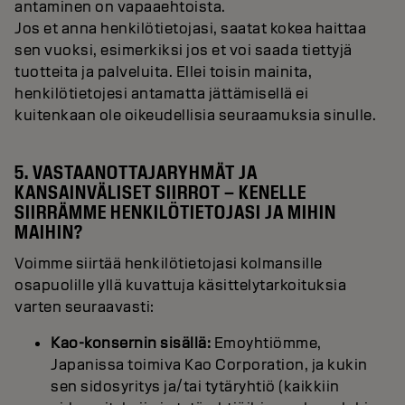
antaminen on vapaaehtoista.
Jos et anna henkilötietojasi, saatat kokea haittaa
sen vuoksi, esimerkiksi jos et voi saada tiettyjä
tuotteita ja palveluita. Ellei toisin mainita,
henkilötietojesi antamatta jättämisellä ei
kuitenkaan ole oikeudellisia seuraamuksia sinulle.
5. VASTAANOTTAJARYHMÄT JA
KANSAINVÄLISET SIIRROT – KENELLE
SIIRRÄMME HENKILÖTIETOJASI JA MIHIN
MAIHIN?
Voimme siirtää henkilötietojasi kolmansille
osapuolille yllä kuvattuja käsittelytarkoituksia
varten seuraavasti:
Kao-konsernin sisällä:
Emoyhtiömme,
Japanissa toimiva Kao Corporation, ja kukin
sen sidosyritys ja/tai tytäryhtiö (kaikkiin