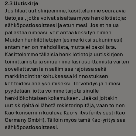
2.3 Uutiskirje
Jos tilaat uutiskirjeemme, käsittelemme seuraavia
tietojasi, jotka voivat sisältää myös henkilötietoja:
sähköpostiosoitteesi ja etunimesi. Jos et halua
paljastaa nimeäsi, voit antaa keksityn nimen.
Muiden henkilötietojen (esimerkiksi sukunimesi)
antaminen on mahdollista, mutta ei pakollista.
Käsittelemme tällaisia henkilötietoja uutiskirjeen
toimittamista ja sinua nimelläsi osoittamista varten
sovellettavan lain sallimissa rajoissa sekä
markkinointitarkoituksessa kiinnostuksen
kohteidesi analysoimiseksi. Tervehdys ja nimesi
pyydetään, jotta voimme tarjota sinulle
henkilökohtaisen kokemuksen. Lisäksi joitakin
uutiskirjeitä ei lähetä rekisterinpitäjä, vaan toinen
Kao-konserniin kuuluva Kao-yritys (erityisesti Kao
Germany GmbH). Tällöin myös tämä Kao-yritys saa
sähköpostiosoitteesi.