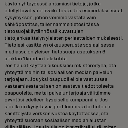
käytön yhteydessä antamiasi tietoja, jotka
edellyttävät vuorovaikutusta. Jos esimerkiksi esität
kysymyksen, johon voimme vastata vain
sähköpostitse, tallennamme tietosi tässä
tietosuojakäytännössä kuvattujen
tietojenkäsittelyn yleisten periaatteiden mukaisesti.
Tietojesi käsittelyn oikeusperuste sosiaalisessa
mediassa on yleisen tietosuoja-asetuksen 6
artiklan 1 kohdan f alakohta.
Jos haluat käyttää oikeuksiasi rekisteröitynä, ota
yhteyttä meihin tai sosiaalisen median palvelun
tarjoajaan. Jos yksi osapuoli ei ole vastuussa
vastaamisesta tai sen on saatava tiedot toiselta
osapuolelta, me tai palveluntarjoaja välitämme
pyyntösi edelleen kyseiselle kumppanille. Jos
sinulla on kysyttävää profiloinnista tai tietojen
käsittelystä verkkosivustoa käytettäessä, ota
yhteyttä suoraan sosiaalisen median alustan
ylläpitäjään. Jos sinulla on kysyttävää siitä, miten