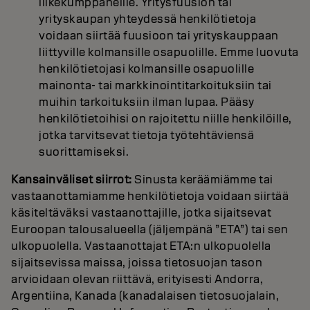
liikekumppaneille. Yritysfuusion tai
yrityskaupan yhteydessä henkilötietoja
voidaan siirtää fuusioon tai yrityskauppaan
liittyville kolmansille osapuolille. Emme luovuta
henkilötietojasi kolmansille osapuolille
mainonta- tai markkinointitarkoituksiin tai
muihin tarkoituksiin ilman lupaa. Pääsy
henkilötietoihisi on rajoitettu niille henkilöille,
jotka tarvitsevat tietoja työtehtäviensä
suorittamiseksi.
Kansainväliset siirrot:
Sinusta keräämiämme tai
vastaanottamiamme henkilötietoja voidaan siirtää
käsiteltäväksi vastaanottajille, jotka sijaitsevat
Euroopan talousalueella (jäljempänä ”ETA”) tai sen
ulkopuolella. Vastaanottajat ETA:n ulkopuolella
sijaitsevissa maissa, joissa tietosuojan tason
arvioidaan olevan riittävä, erityisesti Andorra,
Argentiina, Kanada (kanadalaisen tietosuojalain,