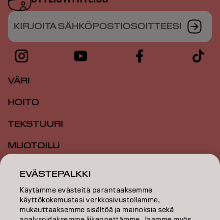
KIRJOITA SÄHKÖPOSTIOSOITTEESI
VÄRI
HOITO
TEKSTUURI
MUOTOILU
INSPIRAATIO
EVÄSTEPALKKI
KOULUTUS
Käytämme evästeitä parantaaksemme
käyttökokemustasi verkkosivustollamme,
TIETOA MEISTÄ
mukauttaaksemme sisältöä ja mainoksia sekä
analysoidaksemme liikennettämme. Jaamme myös