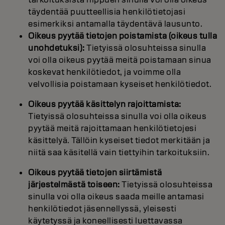
täydentää puutteellisia henkilötietojasi
esimerkiksi antamalla täydentävä lausunto.
Oikeus pyytää tietojen poistamista (oikeus tulla
unohdetuksi):
Tietyissä olosuhteissa sinulla
voi olla oikeus pyytää meitä poistamaan sinua
koskevat henkilötiedot, ja voimme olla
velvollisia poistamaan kyseiset henkilötiedot.
Oikeus pyytää käsittelyn rajoittamista:
Tietyissä olosuhteissa sinulla voi olla oikeus
pyytää meitä rajoittamaan henkilötietojesi
käsittelyä. Tällöin kyseiset tiedot merkitään ja
niitä saa käsitellä vain tiettyihin tarkoituksiin.
Oikeus pyytää tietojen siirtämistä
järjestelmästä toiseen:
Tietyissä olosuhteissa
sinulla voi olla oikeus saada meille antamasi
henkilötiedot jäsennellyssä, yleisesti
käytetyssä ja koneellisesti luettavassa