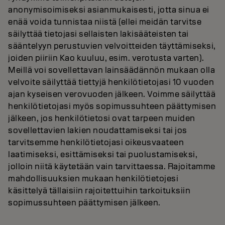
anonymisoimiseksi asianmukaisesti, jotta sinua ei
enää voida tunnistaa niistä (ellei meidän tarvitse
säilyttää tietojasi sellaisten lakisääteisten tai
sääntelyyn perustuvien velvoitteiden täyttämiseksi,
joiden piiriin Kao kuuluu, esim. verotusta varten).
Meillä voi sovellettavan lainsäädännön mukaan olla
velvoite säilyttää tiettyjä henkilötietojasi 10 vuoden
ajan kyseisen verovuoden jälkeen. Voimme säilyttää
henkilötietojasi myös sopimussuhteen päättymisen
jälkeen, jos henkilötietosi ovat tarpeen muiden
sovellettavien lakien noudattamiseksi tai jos
tarvitsemme henkilötietojasi oikeusvaateen
laatimiseksi, esittämiseksi tai puolustamiseksi,
jolloin niitä käytetään vain tarvittaessa. Rajoitamme
mahdollisuuksien mukaan henkilötietojesi
käsittelyä tällaisiin rajoitettuihin tarkoituksiin
sopimussuhteen päättymisen jälkeen.