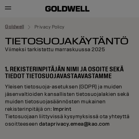
Goldwell
Privacy Policy
TIETOSUOJAKÄYTÄNTÖ
Viimeksi tarkistettu marraskuussa 2025
1. REKISTERINPITÄJÄN NIMI JA OSOITE SEKÄ
TIEDOT TIETOSUOJAVASTAAVASTAMME
Yleisen tietosuoja-asetuksen (GDPR) ja muiden
jäsenvaltioiden kansallisten tietosuojalakien sekä
muiden tietosuojasäännösten mukainen
rekisterinpitäjä on:
Imprint
Tietosuojaan liittyvissä kysymyksissä ota yhteyttä
osoitteeseen
dataprivacy.emea@kao.com