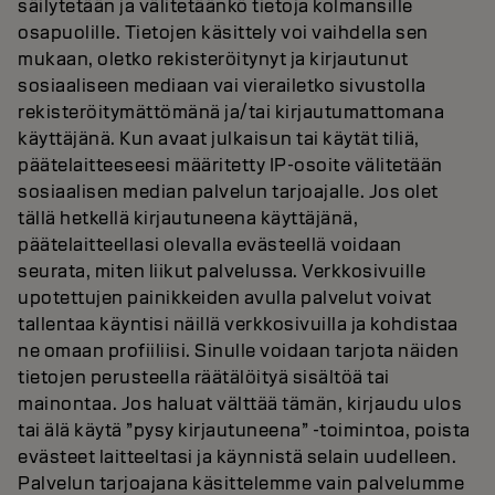
säilytetään ja välitetäänkö tietoja kolmansille
osapuolille. Tietojen käsittely voi vaihdella sen
mukaan, oletko rekisteröitynyt ja kirjautunut
sosiaaliseen mediaan vai vierailetko sivustolla
rekisteröitymättömänä ja/tai kirjautumattomana
käyttäjänä. Kun avaat julkaisun tai käytät tiliä,
päätelaitteeseesi määritetty IP-osoite välitetään
sosiaalisen median palvelun tarjoajalle. Jos olet
tällä hetkellä kirjautuneena käyttäjänä,
päätelaitteellasi olevalla evästeellä voidaan
seurata, miten liikut palvelussa. Verkkosivuille
upotettujen painikkeiden avulla palvelut voivat
tallentaa käyntisi näillä verkkosivuilla ja kohdistaa
ne omaan profiiliisi. Sinulle voidaan tarjota näiden
tietojen perusteella räätälöityä sisältöä tai
mainontaa. Jos haluat välttää tämän, kirjaudu ulos
tai älä käytä ”pysy kirjautuneena” -toimintoa, poista
evästeet laitteeltasi ja käynnistä selain uudelleen.
Palvelun tarjoajana käsittelemme vain palvelumme