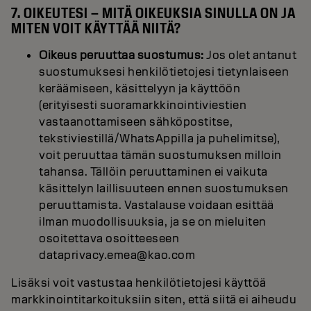
7. OIKEUTESI – MITÄ OIKEUKSIA SINULLA ON JA
MITEN VOIT KÄYTTÄÄ NIITÄ?
Oikeus peruuttaa suostumus:
Jos olet antanut
suostumuksesi henkilötietojesi tietynlaiseen
keräämiseen, käsittelyyn ja käyttöön
(erityisesti suoramarkkinointiviestien
vastaanottamiseen sähköpostitse,
tekstiviestillä/WhatsAppilla ja puhelimitse),
voit peruuttaa tämän suostumuksen milloin
tahansa. Tällöin peruuttaminen ei vaikuta
käsittelyn laillisuuteen ennen suostumuksen
peruuttamista. Vastalause voidaan esittää
ilman muodollisuuksia, ja se on mieluiten
osoitettava osoitteeseen
dataprivacy.emea@kao.com
Lisäksi voit vastustaa henkilötietojesi käyttöä
markkinointitarkoituksiin siten, että siitä ei aiheudu