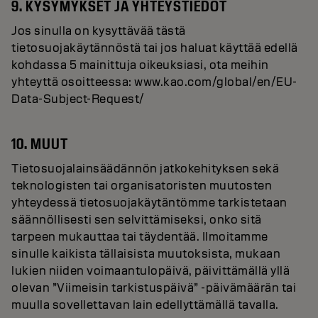
9. KYSYMYKSET JA YHTEYSTIEDOT
Jos sinulla on kysyttävää tästä
tietosuojakäytännöstä tai jos haluat käyttää edellä
kohdassa 5 mainittuja oikeuksiasi, ota meihin
yhteyttä osoitteessa: www.kao.com/global/en/EU-
Data-Subject-Request/
10. MUUT
Tietosuojalainsäädännön jatkokehityksen sekä
teknologisten tai organisatoristen muutosten
yhteydessä tietosuojakäytäntömme tarkistetaan
säännöllisesti sen selvittämiseksi, onko sitä
tarpeen mukauttaa tai täydentää. Ilmoitamme
sinulle kaikista tällaisista muutoksista, mukaan
lukien niiden voimaantulopäivä, päivittämällä yllä
olevan ”Viimeisin tarkistuspäivä” -päivämäärän tai
muulla sovellettavan lain edellyttämällä tavalla.