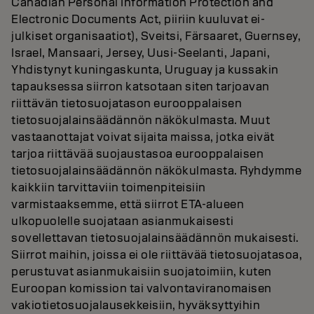
Canadian Personal Information Protection and
Electronic Documents Act, piiriin kuuluvat ei-
julkiset organisaatiot), Sveitsi, Färsaaret, Guernsey,
Israel, Mansaari, Jersey, Uusi-Seelanti, Japani,
Yhdistynyt kuningaskunta, Uruguay ja kussakin
tapauksessa siirron katsotaan siten tarjoavan
riittävän tietosuojatason eurooppalaisen
tietosuojalainsäädännön näkökulmasta. Muut
vastaanottajat voivat sijaita maissa, jotka eivät
tarjoa riittävää suojaustasoa eurooppalaisen
tietosuojalainsäädännön näkökulmasta. Ryhdymme
kaikkiin tarvittaviin toimenpiteisiin
varmistaaksemme, että siirrot ETA-alueen
ulkopuolelle suojataan asianmukaisesti
sovellettavan tietosuojalainsäädännön mukaisesti.
Siirrot maihin, joissa ei ole riittävää tietosuojatasoa,
perustuvat asianmukaisiin suojatoimiin, kuten
Euroopan komission tai valvontaviranomaisen
vakiotietosuojalausekkeisiin, hyväksyttyihin