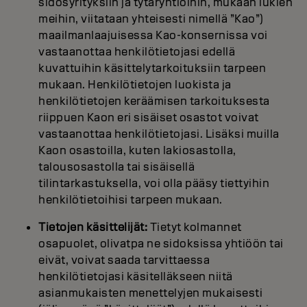
sidosyrityksiin ja tytäryhtiöihin, mukaan lukien
meihin, viitataan yhteisesti nimellä ”Kao”)
maailmanlaajuisessa Kao-konsernissa voi
vastaanottaa henkilötietojasi edellä
kuvattuihin käsittelytarkoituksiin tarpeen
mukaan. Henkilötietojen luokista ja
henkilötietojen keräämisen tarkoituksesta
riippuen Kaon eri sisäiset osastot voivat
vastaanottaa henkilötietojasi. Lisäksi muilla
Kaon osastoilla, kuten lakiosastolla,
talousosastolla tai sisäisellä
tilintarkastuksella, voi olla pääsy tiettyihin
henkilötietoihisi tarpeen mukaan.
Tietojen käsittelijät:
Tietyt kolmannet
osapuolet, olivatpa ne sidoksissa yhtiöön tai
eivät, voivat saada tarvittaessa
henkilötietojasi käsitelläkseen niitä
asianmukaisten menettelyjen mukaisesti