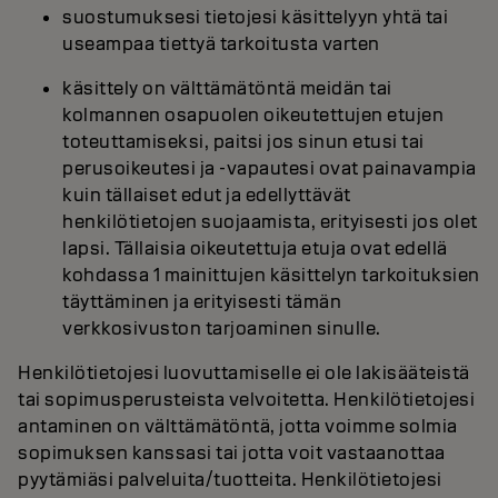
suostumuksesi tietojesi käsittelyyn yhtä tai
useampaa tiettyä tarkoitusta varten
käsittely on välttämätöntä meidän tai
kolmannen osapuolen oikeutettujen etujen
toteuttamiseksi, paitsi jos sinun etusi tai
perusoikeutesi ja -vapautesi ovat painavampia
kuin tällaiset edut ja edellyttävät
henkilötietojen suojaamista, erityisesti jos olet
lapsi. Tällaisia oikeutettuja etuja ovat edellä
kohdassa 1 mainittujen käsittelyn tarkoituksien
täyttäminen ja erityisesti tämän
verkkosivuston tarjoaminen sinulle.
Henkilötietojesi luovuttamiselle ei ole lakisääteistä
tai sopimusperusteista velvoitetta. Henkilötietojesi
antaminen on välttämätöntä, jotta voimme solmia
sopimuksen kanssasi tai jotta voit vastaanottaa
pyytämiäsi palveluita/tuotteita. Henkilötietojesi