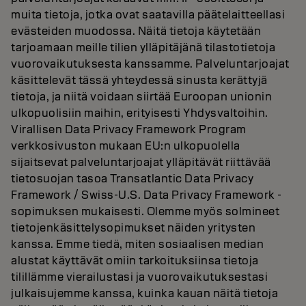
muita tietoja, jotka ovat saatavilla päätelaitteellasi
evästeiden muodossa. Näitä tietoja käytetään
tarjoamaan meille tilien ylläpitäjänä tilastotietoja
vuorovaikutuksesta kanssamme. Palveluntarjoajat
käsittelevät tässä yhteydessä sinusta kerättyjä
tietoja, ja niitä voidaan siirtää Euroopan unionin
ulkopuolisiin maihin, erityisesti Yhdysvaltoihin.
Virallisen Data Privacy Framework Program
verkkosivuston mukaan EU:n ulkopuolella
sijaitsevat palveluntarjoajat ylläpitävät riittävää
tietosuojan tasoa Transatlantic Data Privacy
Framework / Swiss-U.S. Data Privacy Framework -
sopimuksen mukaisesti. Olemme myös solmineet
tietojenkäsittelysopimukset näiden yritysten
kanssa. Emme tiedä, miten sosiaalisen median
alustat käyttävät omiin tarkoituksiinsa tietoja
tilillämme vierailustasi ja vuorovaikutuksestasi
julkaisujemme kanssa, kuinka kauan näitä tietoja