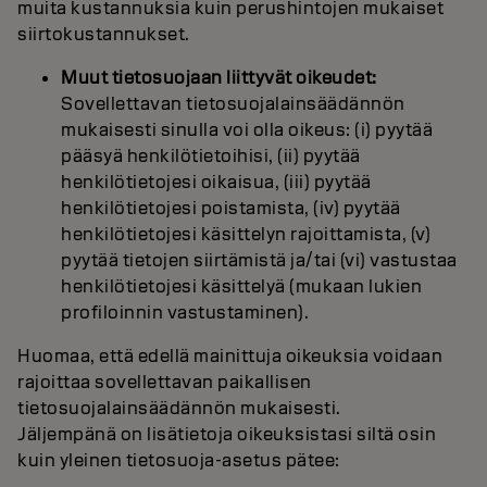
muita kustannuksia kuin perushintojen mukaiset
siirtokustannukset.
Muut tietosuojaan liittyvät oikeudet:
Sovellettavan tietosuojalainsäädännön
mukaisesti sinulla voi olla oikeus: (i) pyytää
pääsyä henkilötietoihisi, (ii) pyytää
henkilötietojesi oikaisua, (iii) pyytää
henkilötietojesi poistamista, (iv) pyytää
henkilötietojesi käsittelyn rajoittamista, (v)
pyytää tietojen siirtämistä ja/tai (vi) vastustaa
henkilötietojesi käsittelyä (mukaan lukien
profiloinnin vastustaminen).
Huomaa, että edellä mainittuja oikeuksia voidaan
rajoittaa sovellettavan paikallisen
tietosuojalainsäädännön mukaisesti.
Jäljempänä on lisätietoja oikeuksistasi siltä osin
kuin yleinen tietosuoja-asetus pätee: