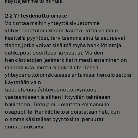
käyttäjiemme toimintaa.
2.2 Yhteydenottolomake
Voit ottaa meihin yhteyttä sivustomme
yhteydenottolomakkeen kautta. Jotta voimme
käsitellä pyyntösi, tarvitsemme sinulta seuraavat
tiedot, jotka voivat sisältää myös henkilötietoja:
sähköpostiosoitteesi ja viestisi. Muiden
henkilötietojen (esimerkiksi nimesi) antaminen on
mahdollista, mutta ei pakollista. Tässä
yhteydenottolomakkeessa antamiasi henkilötietoja
käytetään vain
tiedusteluusi/yhteydenottopyyntöösi
vastaamiseen ja siihen liittyvään tekniseen
hallintoon. Tietoja ei luovuteta kolmansille
osapuolille. Henkilötietosi poistetaan heti, kun
olemme käsitelleet pyyntösi tai peruutat
suostumuksesi.