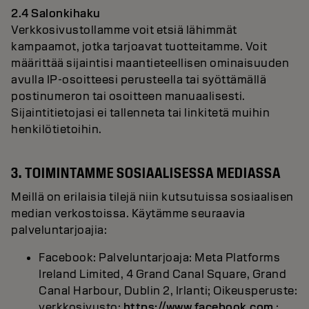
2.4 Salonkihaku
Verkkosivustollamme voit etsiä lähimmät
kampaamot, jotka tarjoavat tuotteitamme. Voit
määrittää sijaintisi maantieteellisen ominaisuuden
avulla IP-osoitteesi perusteella tai syöttämällä
postinumeron tai osoitteen manuaalisesti.
Sijaintitietojasi ei tallenneta tai linkitetä muihin
henkilötietoihin.
3. TOIMINTAMME SOSIAALISESSA MEDIASSA
Meillä on erilaisia tilejä niin kutsutuissa sosiaalisen
median verkostoissa. Käytämme seuraavia
palveluntarjoajia:
Facebook: Palveluntarjoaja: Meta Platforms
Ireland Limited, 4 Grand Canal Square, Grand
Canal Harbour, Dublin 2, Irlanti; Oikeusperuste:
verkkosivusto:
https://www.facebook.com
;