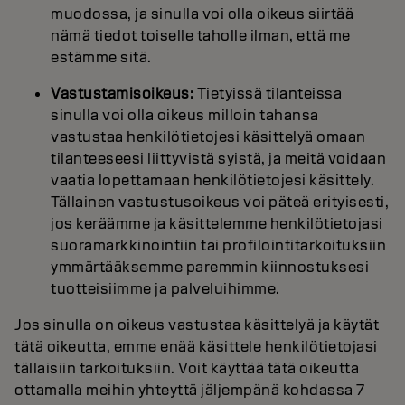
muodossa, ja sinulla voi olla oikeus siirtää
nämä tiedot toiselle taholle ilman, että me
estämme sitä.
Vastustamisoikeus:
Tietyissä tilanteissa
sinulla voi olla oikeus milloin tahansa
vastustaa henkilötietojesi käsittelyä omaan
tilanteeseesi liittyvistä syistä, ja meitä voidaan
vaatia lopettamaan henkilötietojesi käsittely.
Tällainen vastustusoikeus voi päteä erityisesti,
jos keräämme ja käsittelemme henkilötietojasi
suoramarkkinointiin tai profilointitarkoituksiin
ymmärtääksemme paremmin kiinnostuksesi
tuotteisiimme ja palveluihimme.
Jos sinulla on oikeus vastustaa käsittelyä ja käytät
tätä oikeutta, emme enää käsittele henkilötietojasi
tällaisiin tarkoituksiin. Voit käyttää tätä oikeutta
ottamalla meihin yhteyttä jäljempänä kohdassa 7