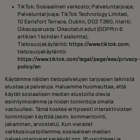
TikTok: Sosiaalinen verkosto; Palveluntarjoaja;
Palveluntarjoaja: TikTok Technology Limited,
10 Earlsfort Terrace, Dublin, D02 T380, Irlanti;
Oikeusperusta: Oikeutetut edut (GDPR:n 6
artiklan 1 kohdan f alakohta);
Tietosuojakäytäntö:
https://www.tiktok.com
;
tietosuojakäytäntö:
https://www.tiktok.com/legal/page/eea/privacy-
policy/en
Käytämme näiden tietopalvelujen tarjoajien teknistä
alustaa ja palveluja. Haluamme huomauttaa, että
käytät sosiaalisen median alustoilla olevia
esiintymisiämme ja niiden toimintoja omalla
vastuullasi. Tämä koskee erityisesti interaktiivisten
toimintojen käyttöä (esim. kommentointi,
jakaminen, arvostelu). Kun vierailet
verkkosivustoillamme, sosiaalisen median
palveluntarjoajat keräävät mm. IP-osoitteesi ja