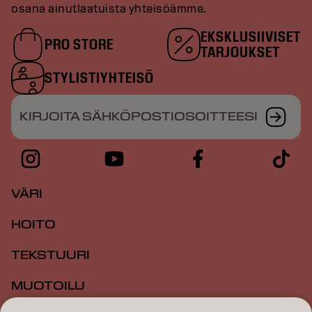
osana ainutlaatuista yhteisöämme.
EKSKLUSIIVISET
PRO STORE
TARJOUKSET
STYLISTIYHTEISÖ
KIRJOITA SÄHKÖPOSTIOSOITTEESI
VÄRI
HOITO
TEKSTUURI
MUOTOILU