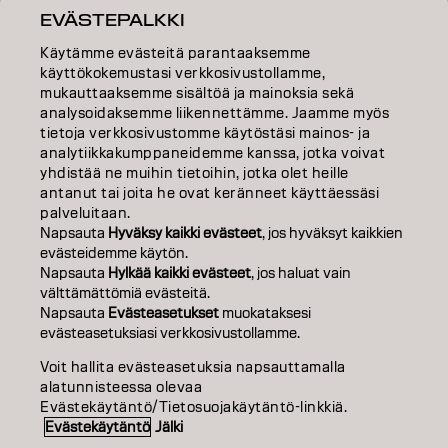
INSPIRAATIO
EVÄSTEPALKKI
KOULUTUS
Käytämme evästeitä parantaaksemme
käyttökokemustasi verkkosivustollamme,
TIETOA MEISTÄ
mukauttaaksemme sisältöä ja mainoksia sekä
analysoidaksemme liikennettämme. Jaamme myös
tietoja verkkosivustomme käytöstäsi mainos- ja
SALON FINDER
analytiikkakumppaneidemme kanssa, jotka voivat
yhdistää ne muihin tietoihin, jotka olet heille
RYHDY KUMPPANIKSI
antanut tai joita he ovat keränneet käyttäessäsi
palveluitaan.
OTA YHTEYTTÄ
Napsauta
Hyväksy kaikki evästeet
, jos hyväksyt kaikkien
evästeidemme käytön.
Napsauta
Hylkää kaikki evästeet
, jos haluat vain
välttämättömiä evästeitä.
Julkaisija
Tietosuojakäytäntö
Evästekäytäntö
Käyttöehdot
Napsauta
Evästeasetukset
muokataksesi
Accessibility
evästeasetuksiasi verkkosivustollamme.
Voit hallita evästeasetuksia napsauttamalla
alatunnisteessa olevaa
FI | Finnish
Evästekäytäntö/Tietosuojakäytäntö-linkkiä.
Evästekäytäntö
Jälki