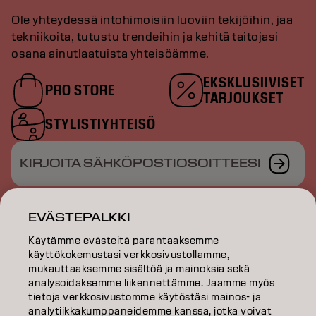
Ole yhteydessä intohimoisiin luoviin tekijöihin, jaa
tekniikoita, tutustu trendeihin ja kehitä taitojasi
osana ainutlaatuista yhteisöämme.
EKSKLUSIIVISET
PRO STORE
TARJOUKSET
STYLISTIYHTEISÖ
KIRJOITA SÄHKÖPOSTIOSOITTEESI
EVÄSTEPALKKI
VÄRI
Käytämme evästeitä parantaaksemme
käyttökokemustasi verkkosivustollamme,
mukauttaaksemme sisältöä ja mainoksia sekä
HOITO
analysoidaksemme liikennettämme. Jaamme myös
tietoja verkkosivustomme käytöstäsi mainos- ja
TEKSTUURI
analytiikkakumppaneidemme kanssa, jotka voivat