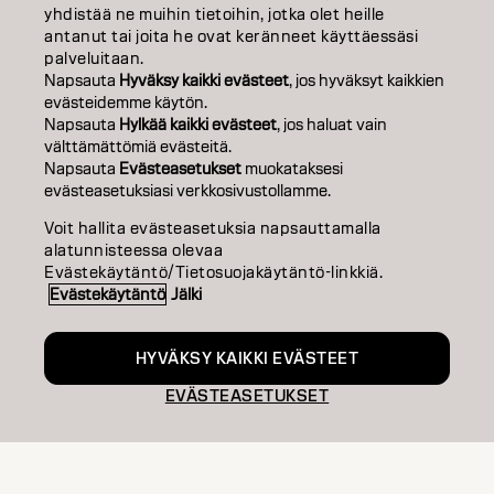
yhdistää ne muihin tietoihin, jotka olet heille
MUOTOILU
antanut tai joita he ovat keränneet käyttäessäsi
palveluitaan.
INSPIRAATIO
Napsauta
Hyväksy kaikki evästeet
, jos hyväksyt kaikkien
evästeidemme käytön.
KOULUTUS
Napsauta
Hylkää kaikki evästeet
, jos haluat vain
välttämättömiä evästeitä.
Napsauta
Evästeasetukset
muokataksesi
TIETOA MEISTÄ
evästeasetuksiasi verkkosivustollamme.
SALON FINDER
Voit hallita evästeasetuksia napsauttamalla
alatunnisteessa olevaa
RYHDY KUMPPANIKSI
Evästekäytäntö/Tietosuojakäytäntö-linkkiä.
Evästekäytäntö
Jälki
OTA YHTEYTTÄ
HYVÄKSY KAIKKI EVÄSTEET
EVÄSTEASETUKSET
Julkaisija
Tietosuojakäytäntö
Evästekäytäntö
Käyttöehdot
Accessibility