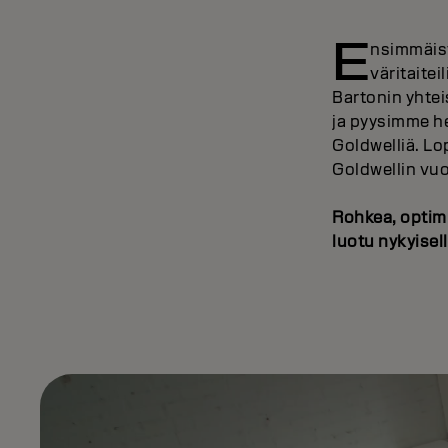
E
nsimmäis
väritaite
Bartonin yht
ja pyysimme he
Goldwelliä. Lo
Goldwellin vuo
Rohkea, optimi
luotu nykyisel