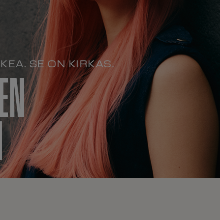
KEA. SE ON KIRKAS.
EN
I