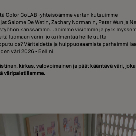
tä Color CoLAB -yhteisöämme varten kutsuimme
ilijat Salome De Wetin, Zachary Normanin, Peter Wun ja Ne
eistyöhön kanssamme. Jaoimme visiomme ja pyrkimykse
itä luomaan värin, joka ilmentää heille uutta
pputulos? Väritaidetta ja huippuosaamista parhaimmillaa
den väri 2026 - Bellini.
stinen, kirkas, valovoimainen ja päät kääntävä väri, joka
lä väripaletillamme.