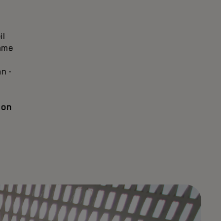
il
mme
n -
 on