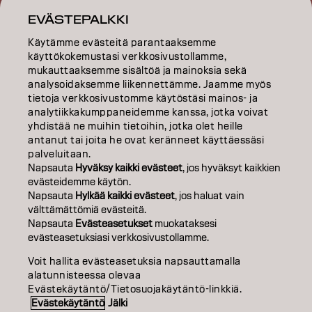
INSPIRAATIO
EVÄSTEPALKKI
KOULUTUS
Käytämme evästeitä parantaaksemme
käyttökokemustasi verkkosivustollamme,
mukauttaaksemme sisältöä ja mainoksia sekä
TIETOA MEISTÄ
analysoidaksemme liikennettämme. Jaamme myös
tietoja verkkosivustomme käytöstäsi mainos- ja
SALON FINDER
analytiikkakumppaneidemme kanssa, jotka voivat
yhdistää ne muihin tietoihin, jotka olet heille
RYHDY KUMPPANIKSI
antanut tai joita he ovat keränneet käyttäessäsi
palveluitaan.
OTA YHTEYTTÄ
Napsauta
Hyväksy kaikki evästeet
, jos hyväksyt kaikkien
evästeidemme käytön.
Napsauta
Hylkää kaikki evästeet
, jos haluat vain
välttämättömiä evästeitä.
Julkaisija
Tietosuojakäytäntö
Evästekäytäntö
Käyttöehdot
Napsauta
Evästeasetukset
muokataksesi
Accessibility
evästeasetuksiasi verkkosivustollamme.
Voit hallita evästeasetuksia napsauttamalla
alatunnisteessa olevaa
FI | Finnish
Evästekäytäntö/Tietosuojakäytäntö-linkkiä.
Evästekäytäntö
Jälki