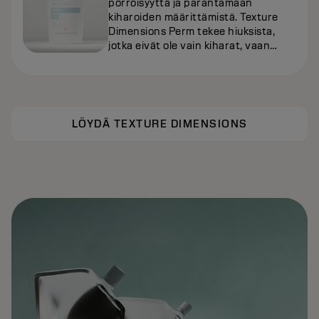
pörröisyyttä ja parantamaan
kiharoiden määrittämistä. Texture
Dimensions Perm tekee hiuksista,
jotka eivät ole vain kiharat, vaan
ylellisen pehmeät, hallittavat ja
terveen näköiset
LÖYDÄ TEXTURE DIMENSIONS