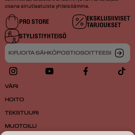
osana ainutlaatuista yhteisöämme.
EKSKLUSIIVISET
PRO STORE
TARJOUKSET
STYLISTIYHTEISÖ
KIRJOITA SÄHKÖPOSTIOSOITTEESI
VÄRI
HOITO
TEKSTUURI
MUOTOILU