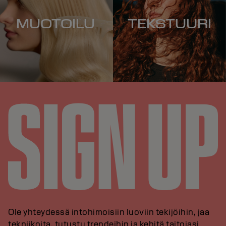
MUOTOILU
TEKSTUURI
Ole yhteydessä intohimoisiin luoviin tekijöihin, jaa
tekniikoita, tutustu trendeihin ja kehitä taitojasi