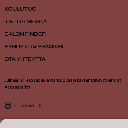
KOULUTUS
TIETOA MEISTÄ
SALON FINDER
RYHDY KUMPPANIKSI
OTA YHTEYTTÄ
Julkaisija
Tietosuojakäytäntö
Evästekäytäntö
Käyttöehdot
Accessibility
FI | Finnish