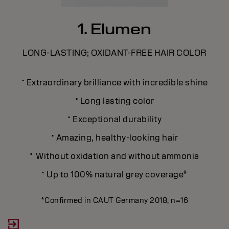
1. Elumen
LONG-LASTING; OXIDANT-FREE HAIR COLOR
·
Extraordinary brilliance with incredible shine
N
·
Long lasting color
·
Exceptional durability
l
·
Amazing, healthy-looking hair
·
·
Without oxidation and without ammonia
·
Up to 100% natural grey coverage*
*Confirmed in CAUT Germany 2018, n=16