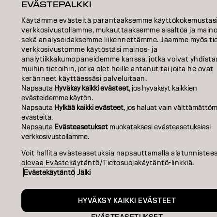
Goldwell is part of
EVÄSTEPALKKI
Käytämme evästeitä parantaaksemme käyttökokemustas
verkkosivustollamme, mukauttaaksemme sisältöä ja maino
sekä analysoidaksemme liikennettämme. Jaamme myös tie
verkkosivustomme käytöstäsi mainos- ja
analytiikkakumppaneidemme kanssa, jotka voivat yhdistä
muihin tietoihin, jotka olet heille antanut tai joita he ovat
keränneet käyttäessäsi palveluitaan.
Napsauta
Hyväksy kaikki evästeet
, jos hyväksyt kaikkien
evästeidemme käytön.
Napsauta
Hylkää kaikki evästeet
, jos haluat vain välttämättöm
evästeitä.
Napsauta
Evästeasetukset
muokataksesi evästeasetuksiasi
verkkosivustollamme.
Voit hallita evästeasetuksia napsauttamalla alatunnistee
olevaa Evästekäytäntö/Tietosuojakäytäntö-linkkiä.
Evästekäytäntö
Jälki
HYVÄKSY KAIKKI EVÄSTEET