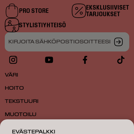
EKSKLUSIIVISET
PRO STORE
TARJOUKSET
STYLISTIYHTEISÖ
KIRJOITA SÄHKÖPOSTIOSOITTEESI
VÄRI
HOITO
TEKSTUURI
MUOTOILU
INSPIRAATIO
EVÄSTEPALKKI