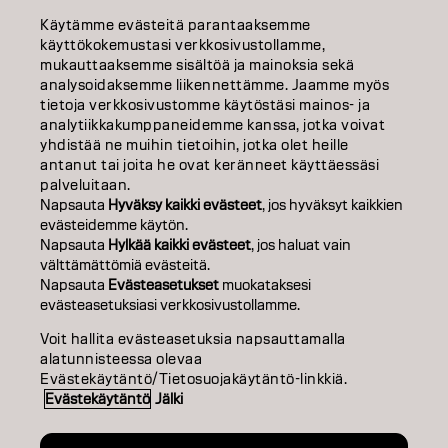
KOULUTUS
Käytämme evästeitä parantaaksemme
käyttökokemustasi verkkosivustollamme,
TIETOA MEISTÄ
mukauttaaksemme sisältöä ja mainoksia sekä
analysoidaksemme liikennettämme. Jaamme myös
tietoja verkkosivustomme käytöstäsi mainos- ja
SALON FINDER
analytiikkakumppaneidemme kanssa, jotka voivat
yhdistää ne muihin tietoihin, jotka olet heille
RYHDY KUMPPANIKSI
antanut tai joita he ovat keränneet käyttäessäsi
palveluitaan.
OTA YHTEYTTÄ
Napsauta
Hyväksy kaikki evästeet
, jos hyväksyt kaikkien
evästeidemme käytön.
Napsauta
Hylkää kaikki evästeet
, jos haluat vain
välttämättömiä evästeitä.
Julkaisija
Tietosuojakäytäntö
Evästekäytäntö
Käyttöehdot
Napsauta
Evästeasetukset
muokataksesi
Accessibility
evästeasetuksiasi verkkosivustollamme.
Voit hallita evästeasetuksia napsauttamalla
alatunnisteessa olevaa
FI | Finnish
Evästekäytäntö/Tietosuojakäytäntö-linkkiä.
Evästekäytäntö
Jälki
Goldwell is part of