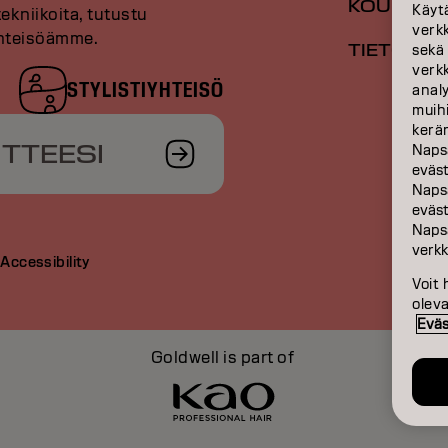
KOULUTU
Käyt
tekniikoita, tutustu
verk
 yhteisöämme.
TIETOA M
sekä
verk
STYLISTIYHTEISÖ
anal
muihi
kerän
ITTEESI
Naps
eväs
Naps
eväst
Naps
verkk
t
Accessibility
Voit 
olev
Eväs
Goldwell is part of