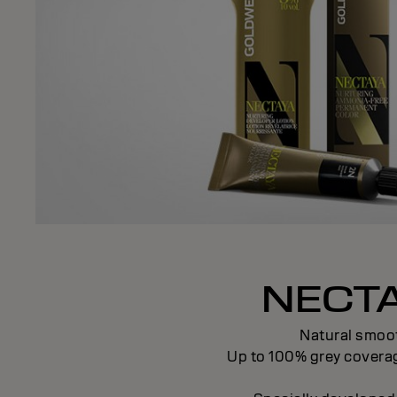
NECTA
Natural smoot
Up to 100% grey coverage