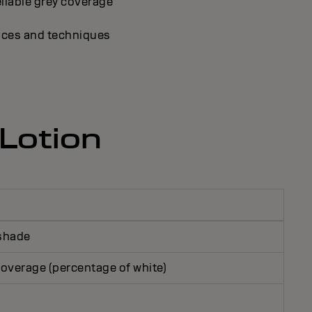
eliable grey coverage
rvices and techniques
 Lotion
 shade
 coverage (percentage of white)