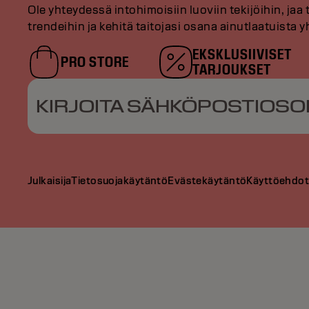
Ole yhteydessä intohimoisiin luoviin tekijöihin, jaa 
trendeihin ja kehitä taitojasi osana ainutlaatuista
EKSKLUSIIVISET
PRO STORE
TARJOUKSET
KIRJOITA SÄHKÖPOSTIOSO
Julkaisija
Tietosuojakäytäntö
Evästekäytäntö
Käyttöehdo