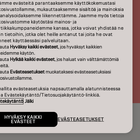
S
ämme evästeitä parantaaksemme käyttökokemustasi
kosivustollamme, mukauttaaksemme sisältöä ja mainoksia
EISTÄ
 analysoidaksemme liikennettämme. Jaamme myös tietoja
kosivustomme käytöstäsi mainos- ja
ytiikkakumppaneidemme kanssa, jotka voivat yhdistää ne
n tietoihin, jotka olet heille antanut tai joita he ovat
neet käyttäessäsi palveluitaan.
auta
Hyväksy kaikki evästeet
, jos hyväksyt kaikkien
teidemme käytön.
auta
Hylkää kaikki evästeet
, jos haluat vain välttämättömiä
eitä.
auta
Evästeasetukset
muokataksesi evästeasetuksiasi
osivustollamme.
FI | Finnish
hallita evästeasetuksia napsauttamalla alatunnisteessa
aa Evästekäytäntö/Tietosuojakäytäntö-linkkiä.
tekäytäntö
Jälki
HYVÄKSY KAIKKI
EVÄSTEASETUKSET
EVÄSTEET