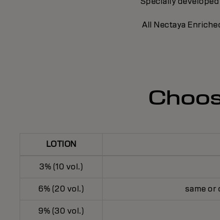
Specially developed 
All Nectaya Enriched
Choose
LOTION
3% (10 vol.)
6% (20 vol.)
same or o
9% (30 vol.)