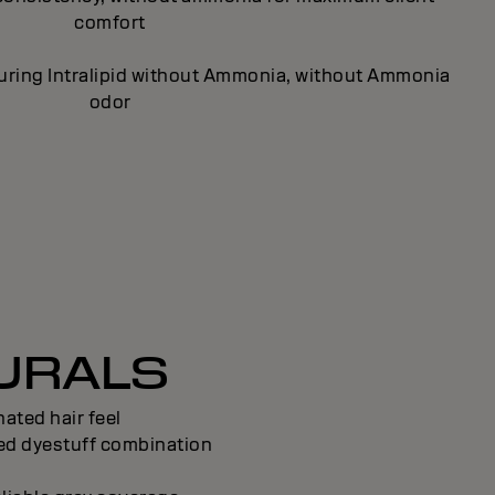
comfort
turing Intralipid without Ammonia, without Ammonia
odor
TURALS
ated hair feel
ped dyestuff combination