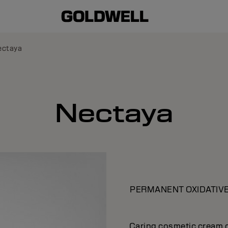
ectaya
Nectaya
PERMANENT OXIDATIV
Caring cosmetic cream 