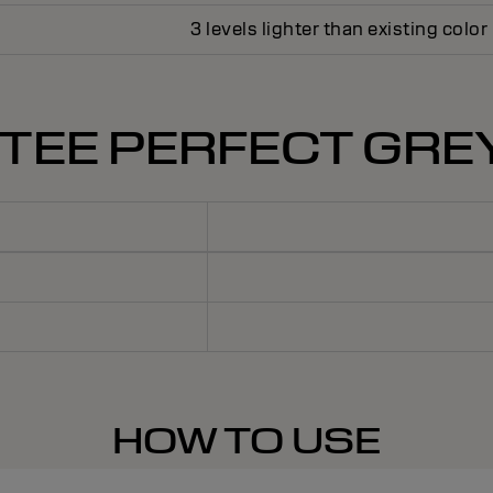
3 levels lighter than existing color
TEE PERFECT GRE
HOW TO USE