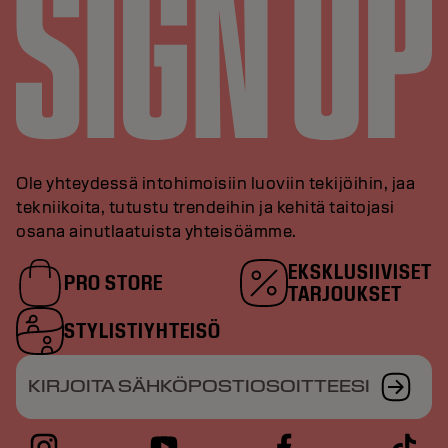
Ole yhteydessä intohimoisiin luoviin tekijöihin, jaa
tekniikoita, tutustu trendeihin ja kehitä taitojasi
osana ainutlaatuista yhteisöämme.
EKSKLUSIIVISET
PRO STORE
TARJOUKSET
STYLISTIYHTEISÖ
KIRJOITA SÄHKÖPOSTIOSOITTEESI