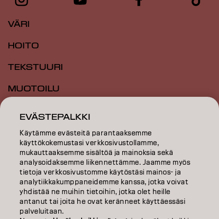
VÄRI
HOITO
TEKSTUURI
MUOTOILU
INSPIRAATIO
EVÄSTEPALKKI
KOULUTUS
Käytämme evästeitä parantaaksemme
käyttökokemustasi verkkosivustollamme,
TIETOA MEISTÄ
mukauttaaksemme sisältöä ja mainoksia sekä
analysoidaksemme liikennettämme. Jaamme myös
tietoja verkkosivustomme käytöstäsi mainos- ja
SALON FINDER
analytiikkakumppaneidemme kanssa, jotka voivat
yhdistää ne muihin tietoihin, jotka olet heille
RYHDY KUMPPANIKSI
antanut tai joita he ovat keränneet käyttäessäsi
palveluitaan.
OTA YHTEYTTÄ