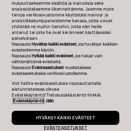
TIETOA MEISTÄ
mukauttaaksemme sisältöä ja mainoksia sekä
analysoidaksemme liikennettämme. Jaamme myös
tietoja verkkosivustomme käytöstäsi mainos- ja
SALON FINDER
analytiikkakumppaneidemme kanssa, jotka voivat
yhdistää ne muihin tietoihin, jotka olet heille
RYHDY KUMPPANIKSI
antanut tai joita he ovat keränneet käyttäessäsi
palveluitaan.
OTA YHTEYTTÄ
Napsauta
Hyväksy kaikki evästeet
, jos hyväksyt kaikkien
evästeidemme käytön.
Napsauta
Hylkää kaikki evästeet
, jos haluat vain
välttämättömiä evästeitä.
Julkaisija
Tietosuojakäytäntö
Evästekäytäntö
Käyttöehdot
Napsauta
Evästeasetukset
muokataksesi
Accessibility
evästeasetuksiasi verkkosivustollamme.
Voit hallita evästeasetuksia napsauttamalla
alatunnisteessa olevaa
FI | Finnish
Evästekäytäntö/Tietosuojakäytäntö-linkkiä.
Evästekäytäntö
Jälki
Goldwell is part of
HYVÄKSY KAIKKI EVÄSTEET
EVÄSTEASETUKSET