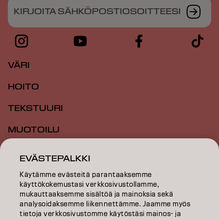
KIRJOITA SÄHKÖPOSTIOSOITTEESI
VÄRI
HOITO
TEKSTUURI
MUOTOILU
INSPIRAATIO
EVÄSTEPALKKI
KOULUTUS
Käytämme evästeitä parantaaksemme
käyttökokemustasi verkkosivustollamme,
TIETOA MEISTÄ
mukauttaaksemme sisältöä ja mainoksia sekä
analysoidaksemme liikennettämme. Jaamme myös
tietoja verkkosivustomme käytöstäsi mainos- ja
SALON FINDER