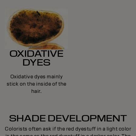
OXIDATIVE
DYES
Oxidative dyes mainly
stick on the inside of the
hair.
SHADE DEVELOPMENT
Colorists often ask if the red dyestuff in a light color