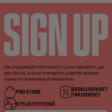
Ole yhteydessä intohimoisiin luoviin tekijöihin, jaa
tekniikoita, tutustu trendeihin ja kehitä taitojasi
osana ainutlaatuista yhteisöämme.
EKSKLUSIIVISET
PRO STORE
TARJOUKSET
STYLISTIYHTEISÖ