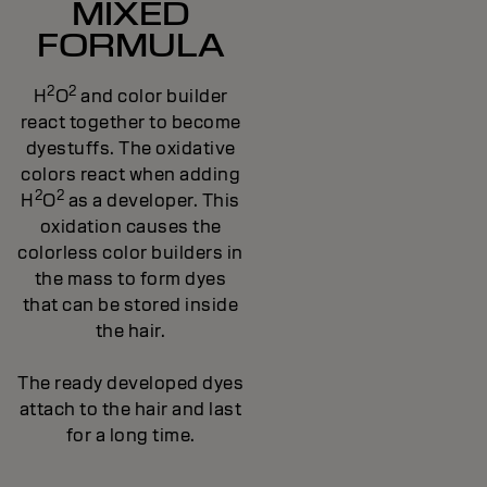
MIXED
FORMULA
2
2
H
O
and color builder
react together to become
dyestuffs. The oxidative
colors react when adding
2
2
H
O
as a developer. This
oxidation causes the
colorless color builders in
the mass to form dyes
that can be stored inside
the hair.
The ready developed dyes
attach to the hair and last
for a long time.