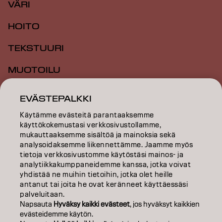
VÄRI
HOITO
TEKSTUURI
MUOTOILU
INSPIRAATIO
EVÄSTEPALKKI
KOULUTUS
Käytämme evästeitä parantaaksemme
käyttökokemustasi verkkosivustollamme,
TIETOA MEISTÄ
mukauttaaksemme sisältöä ja mainoksia sekä
analysoidaksemme liikennettämme. Jaamme myös
tietoja verkkosivustomme käytöstäsi mainos- ja
SALON FINDER
analytiikkakumppaneidemme kanssa, jotka voivat
yhdistää ne muihin tietoihin, jotka olet heille
RYHDY KUMPPANIKSI
antanut tai joita he ovat keränneet käyttäessäsi
palveluitaan.
OTA YHTEYTTÄ
Napsauta
Hyväksy kaikki evästeet
, jos hyväksyt kaikkien
evästeidemme käytön.