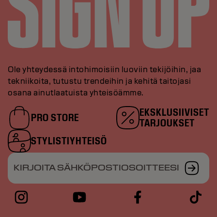
Ole yhteydessä intohimoisiin luoviin tekijöihin, jaa
tekniikoita, tutustu trendeihin ja kehitä taitojasi
osana ainutlaatuista yhteisöämme.
EKSKLUSIIVISET
PRO STORE
TARJOUKSET
STYLISTIYHTEISÖ
KIRJOITA SÄHKÖPOSTIOSOITTEESI