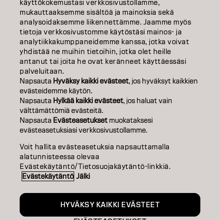
käyttökokemustasi verkkosivustollamme,
TIETOA MEISTÄ
mukauttaaksemme sisältöä ja mainoksia sekä
analysoidaksemme liikennettämme. Jaamme myös
tietoja verkkosivustomme käytöstäsi mainos- ja
SALON FINDER
analytiikkakumppaneidemme kanssa, jotka voivat
yhdistää ne muihin tietoihin, jotka olet heille
RYHDY KUMPPANIKSI
antanut tai joita he ovat keränneet käyttäessäsi
palveluitaan.
OTA YHTEYTTÄ
Napsauta
Hyväksy kaikki evästeet
, jos hyväksyt kaikkien
evästeidemme käytön.
Napsauta
Hylkää kaikki evästeet
, jos haluat vain
välttämättömiä evästeitä.
Julkaisija
Tietosuojakäytäntö
Evästekäytäntö
Käyttöehdot
Napsauta
Evästeasetukset
muokataksesi
Accessibility
evästeasetuksiasi verkkosivustollamme.
Voit hallita evästeasetuksia napsauttamalla
alatunnisteessa olevaa
FI | Finnish
Evästekäytäntö/Tietosuojakäytäntö-linkkiä.
Evästekäytäntö
Jälki
Goldwell is part of
HYVÄKSY KAIKKI EVÄSTEET