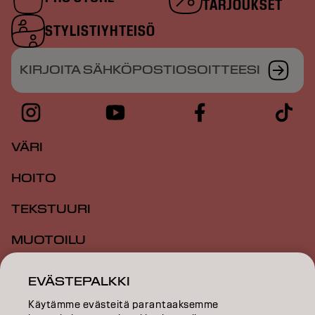
TARJOUKSET
STYLISTIYHTEISÖ
KIRJOITA SÄHKÖPOSTIOSOITTEESI
VÄRI
HOITO
TEKSTUURI
MUOTOILU
INSPIRAATIO
EVÄSTEPALKKI
KOULUTUS
Käytämme evästeitä parantaaksemme