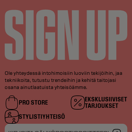
Ole yhteydessä intohimoisiin luoviin tekijöihin, jaa
tekniikoita, tutustu trendeihin ja kehitä taitojasi
osana ainutlaatuista yhteisöämme.
EKSKLUSIIVISET
PRO STORE
TARJOUKSET
STYLISTIYHTEISÖ