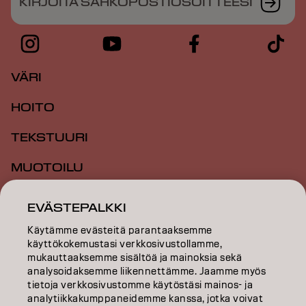
KIRJOITA SÄHKÖPOSTIOSOITTEESI
VÄRI
HOITO
TEKSTUURI
MUOTOILU
INSPIRAATIO
EVÄSTEPALKKI
KOULUTUS
Käytämme evästeitä parantaaksemme
käyttökokemustasi verkkosivustollamme,
TIETOA MEISTÄ
mukauttaaksemme sisältöä ja mainoksia sekä
analysoidaksemme liikennettämme. Jaamme myös
tietoja verkkosivustomme käytöstäsi mainos- ja
SALON FINDER
analytiikkakumppaneidemme kanssa, jotka voivat