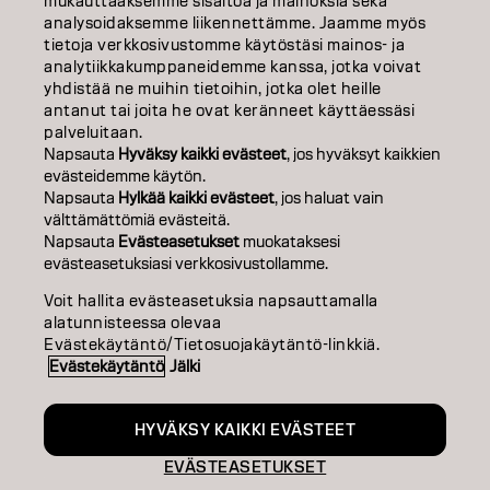
TIETOA MEISTÄ
mukauttaaksemme sisältöä ja mainoksia sekä
analysoidaksemme liikennettämme. Jaamme myös
tietoja verkkosivustomme käytöstäsi mainos- ja
SALON FINDER
analytiikkakumppaneidemme kanssa, jotka voivat
yhdistää ne muihin tietoihin, jotka olet heille
RYHDY KUMPPANIKSI
antanut tai joita he ovat keränneet käyttäessäsi
palveluitaan.
OTA YHTEYTTÄ
Napsauta
Hyväksy kaikki evästeet
, jos hyväksyt kaikkien
evästeidemme käytön.
Napsauta
Hylkää kaikki evästeet
, jos haluat vain
välttämättömiä evästeitä.
Julkaisija
Tietosuojakäytäntö
Evästekäytäntö
Käyttöehdot
Napsauta
Evästeasetukset
muokataksesi
Accessibility
evästeasetuksiasi verkkosivustollamme.
Voit hallita evästeasetuksia napsauttamalla
alatunnisteessa olevaa
FI | Finnish
Evästekäytäntö/Tietosuojakäytäntö-linkkiä.
Evästekäytäntö
Jälki
Goldwell is part of
HYVÄKSY KAIKKI EVÄSTEET
EVÄSTEASETUKSET