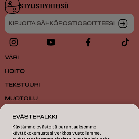
STYLISTIYHTEISÖ
KIRJOITA SÄHKÖPOSTIOSOITTEESI
VÄRI
HOITO
TEKSTUURI
MUOTOILU
INSPIRAATIO
EVÄSTEPALKKI
KOULUTUS
Käytämme evästeitä parantaaksemme
käyttökokemustasi verkkosivustollamme,