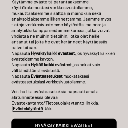
KOULUTUS
Käytämme evästeitä parantaaksemme
käyttökokemustasi verkkosivustollamme,
TIETOA MEISTÄ
mukauttaaksemme sisältöä ja mainoksia sekä
analysoidaksemme liikennettämme. Jaamme myös
tietoja verkkosivustomme käytöstäsi mainos- ja
SALON FINDER
analytiikkakumppaneidemme kanssa, jotka voivat
yhdistää ne muihin tietoihin, jotka olet heille
RYHDY KUMPPANIKSI
antanut tai joita he ovat keränneet käyttäessäsi
palveluitaan.
OTA YHTEYTTÄ
Napsauta
Hyväksy kaikki evästeet
, jos hyväksyt kaikkien
evästeidemme käytön.
Napsauta
Hylkää kaikki evästeet
, jos haluat vain
välttämättömiä evästeitä.
Julkaisija
Tietosuojakäytäntö
Evästekäytäntö
Käyttöehdot
Napsauta
Evästeasetukset
muokataksesi
Accessibility
evästeasetuksiasi verkkosivustollamme.
Voit hallita evästeasetuksia napsauttamalla
alatunnisteessa olevaa
FI | Finnish
Evästekäytäntö/Tietosuojakäytäntö-linkkiä.
Evästekäytäntö
Jälki
Goldwell is part of
HYVÄKSY KAIKKI EVÄSTEET