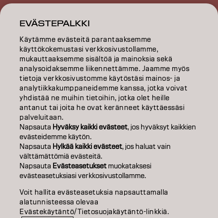
INSPIRAATIO
EVÄSTEPALKKI
KOULUTUS
Käytämme evästeitä parantaaksemme
käyttökokemustasi verkkosivustollamme,
TIETOA MEISTÄ
mukauttaaksemme sisältöä ja mainoksia sekä
analysoidaksemme liikennettämme. Jaamme myös
tietoja verkkosivustomme käytöstäsi mainos- ja
SALON FINDER
analytiikkakumppaneidemme kanssa, jotka voivat
yhdistää ne muihin tietoihin, jotka olet heille
RYHDY KUMPPANIKSI
antanut tai joita he ovat keränneet käyttäessäsi
palveluitaan.
OTA YHTEYTTÄ
Napsauta
Hyväksy kaikki evästeet
, jos hyväksyt kaikkien
evästeidemme käytön.
Napsauta
Hylkää kaikki evästeet
, jos haluat vain
välttämättömiä evästeitä.
Julkaisija
Tietosuojakäytäntö
Evästekäytäntö
Käyttöehdot
Napsauta
Evästeasetukset
muokataksesi
Accessibility
evästeasetuksiasi verkkosivustollamme.
Voit hallita evästeasetuksia napsauttamalla
alatunnisteessa olevaa
FI | Finnish
Evästekäytäntö/Tietosuojakäytäntö-linkkiä.