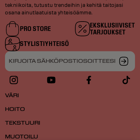
tekniikoita, tutustu trendeihin ja kehitä taitojasi
osana ainutlaatuista yhteisöämme.
EKSKLUSIIVISET
PRO STORE
TARJOUKSET
STYLISTIYHTEISÖ
KIRJOITA SÄHKÖPOSTIOSOITTEESI
VÄRI
HOITO
TEKSTUURI
MUOTOILU