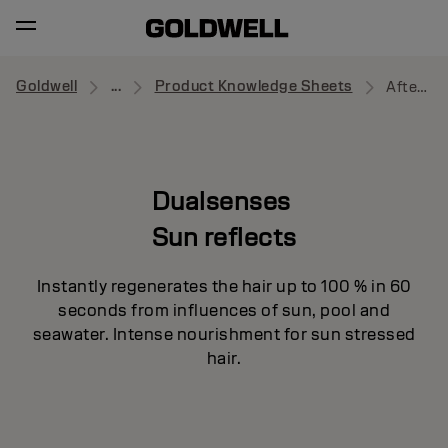
Goldwell
...
Product Knowledge Sheets
After Sun 60sec Treatment
Dualsenses
Sun reflects
Instantly regenerates the hair up to 100 % in 60
seconds from influences of sun, pool and
seawater. Intense nourishment for sun stressed
hair.