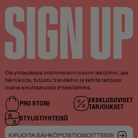
Ole yhteydessä intohimoisiin luoviin tekijöihin, jaa
tekniikoita, tutustu trendeihin ja kehitä taitojasi
osana ainutlaatuista yhteisöämme.
EKSKLUSIIVISET
PRO STORE
TARJOUKSET
STYLISTIYHTEISÖ
KIRJOITA SÄHKÖPOSTIOSOITTEESI