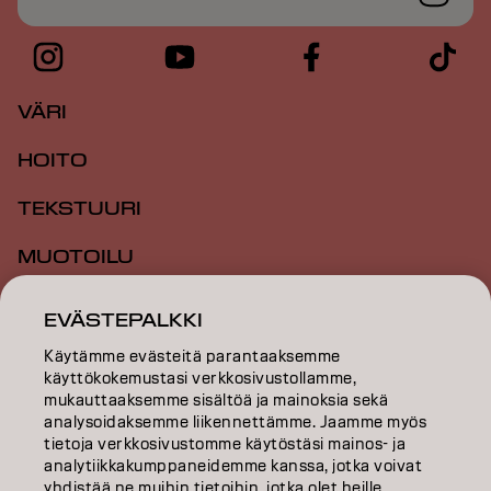
VÄRI
HOITO
TEKSTUURI
MUOTOILU
INSPIRAATIO
EVÄSTEPALKKI
KOULUTUS
Käytämme evästeitä parantaaksemme
käyttökokemustasi verkkosivustollamme,
TIETOA MEISTÄ
mukauttaaksemme sisältöä ja mainoksia sekä
analysoidaksemme liikennettämme. Jaamme myös
tietoja verkkosivustomme käytöstäsi mainos- ja
SALON FINDER
analytiikkakumppaneidemme kanssa, jotka voivat
yhdistää ne muihin tietoihin, jotka olet heille