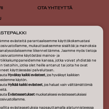
RI
OTA YHTEYTTÄ
U
TIO
ÄSTEPALKKI
S
ämme evästeitä parantaaksemme käyttökokemustasi
kosivustollamme, mukauttaaksemme sisältöä ja mainoksia
EISTÄ
 analysoidaksemme liikennettämme. Jaamme myös tietoja
kosivustomme käytöstäsi mainos- ja
ytiikkakumppaneidemme kanssa, jotka voivat yhdistää ne
n tietoihin, jotka olet heille antanut tai joita he ovat
neet käyttäessäsi palveluitaan.
auta
Hyväksy kaikki evästeet
, jos hyväksyt kaikkien
teidemme käytön.
auta
Hylkää kaikki evästeet
, jos haluat vain välttämättömiä
eitä.
auta
Evästeasetukset
muokataksesi evästeasetuksiasi
osivustollamme.
FI | Finnish
hallita evästeasetuksia napsauttamalla alatunnisteessa