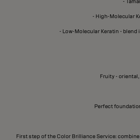
- Taman
- High-Molecular Ke
- Low-Molecular Keratin - blend i
Fruity - orient
Perfect foundation
First step of the Color Brilliance Service: combin