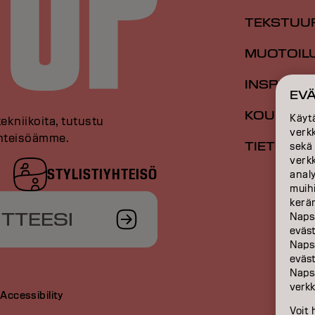
TEKSTUU
MUOTOIL
INSPIRAA
EV
KOULUTU
Käyt
tekniikoita, tutustu
verk
 yhteisöämme.
TIETOA M
sekä
verk
STYLISTIYHTEISÖ
anal
muihi
kerän
ITTEESI
Naps
eväs
Naps
eväst
Naps
verkk
t
Accessibility
Voit 