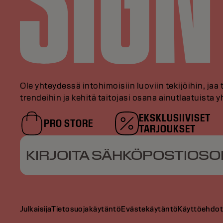
Ole yhteydessä intohimoisiin luoviin tekijöihin, jaa 
trendeihin ja kehitä taitojasi osana ainutlaatuista
EKSKLUSIIVISET
PRO STORE
TARJOUKSET
KIRJOITA SÄHKÖPOSTIOSO
Julkaisija
Tietosuojakäytäntö
Evästekäytäntö
Käyttöehdo