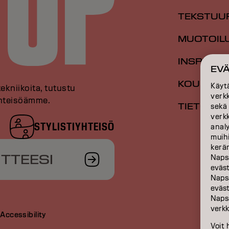
TEKSTUU
MUOTOIL
INSPIRAA
EV
KOULUTU
Käyt
tekniikoita, tutustu
verk
 yhteisöämme.
TIETOA M
sekä
verk
STYLISTIYHTEISÖ
anal
muihi
kerän
ITTEESI
Naps
eväs
Naps
eväst
Naps
verkk
t
Accessibility
Voit 