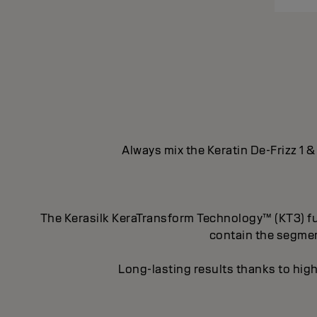
Always mix the Keratin De-Frizz 1 &
The Kerasilk KeraTransform Technology™ (KT3) fus
contain the segment
Long-lasting results thanks to high