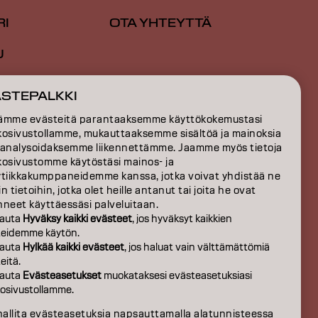
RI
OTA YHTEYTTÄ
U
TIO
ÄSTEPALKKI
S
ämme evästeitä parantaaksemme käyttökokemustasi
kosivustollamme, mukauttaaksemme sisältöä ja mainoksia
EISTÄ
 analysoidaksemme liikennettämme. Jaamme myös tietoja
kosivustomme käytöstäsi mainos- ja
ytiikkakumppaneidemme kanssa, jotka voivat yhdistää ne
n tietoihin, jotka olet heille antanut tai joita he ovat
neet käyttäessäsi palveluitaan.
auta
Hyväksy kaikki evästeet
, jos hyväksyt kaikkien
teidemme käytön.
auta
Hylkää kaikki evästeet
, jos haluat vain välttämättömiä
eitä.
auta
Evästeasetukset
muokataksesi evästeasetuksiasi
osivustollamme.
FI | Finnish
hallita evästeasetuksia napsauttamalla alatunnisteessa