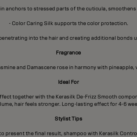
in anchors to stressed parts of the cuticula, smoothens 
- Color Caring Silk supports the color protection.
penetrating into the hair and creating additional bonds u
Fragrance
 Jasmine and Damascene rose in harmony with pineapple, 
Ideal For
g effect together with the Kerasilk De-Frizz Smooth comp
ume, hair feels stronger. Long-lasting effect for 4-6 we
Stylist Tips
 to present the final result, shampoo with Kerasilk Cont