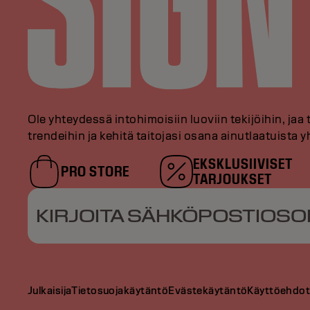
Ole yhteydessä intohimoisiin luoviin tekijöihin, jaa 
trendeihin ja kehitä taitojasi osana ainutlaatuista
EKSKLUSIIVISET
PRO STORE
TARJOUKSET
KIRJOITA SÄHKÖPOSTIOSO
Julkaisija
Tietosuojakäytäntö
Evästekäytäntö
Käyttöehdo