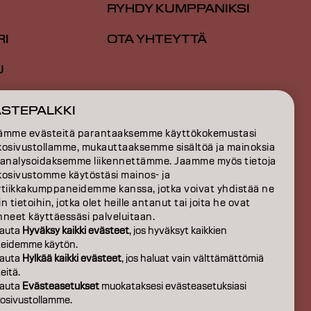
RYHDY KUMPPANIKSI
RI
OTA YHTEYTTÄ
U
TIO
ÄSTEPALKKI
S
ämme evästeitä parantaaksemme käyttökokemustasi
kosivustollamme, mukauttaaksemme sisältöä ja mainoksia
EISTÄ
 analysoidaksemme liikennettämme. Jaamme myös tietoja
kosivustomme käytöstäsi mainos- ja
ytiikkakumppaneidemme kanssa, jotka voivat yhdistää ne
n tietoihin, jotka olet heille antanut tai joita he ovat
neet käyttäessäsi palveluitaan.
auta
Hyväksy kaikki evästeet
, jos hyväksyt kaikkien
teidemme käytön.
auta
Hylkää kaikki evästeet
, jos haluat vain välttämättömiä
eitä.
auta
Evästeasetukset
muokataksesi evästeasetuksiasi
osivustollamme.
FI | Finnish