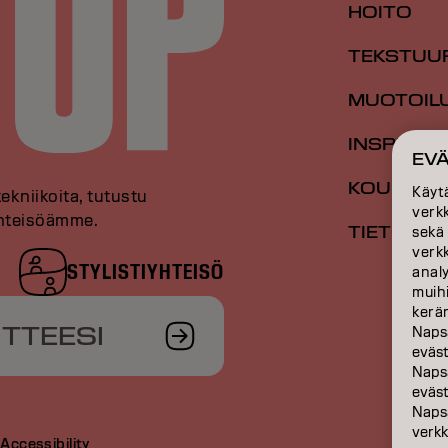
HOITO
TEKSTUU
MUOTOIL
INSPIRAA
EV
KOULUTU
Käyt
tekniikoita, tutustu
verk
 yhteisöämme.
TIETOA M
sekä
verk
STYLISTIYHTEISÖ
anal
muihi
kerän
ITTEESI
Naps
eväs
Naps
eväst
Naps
verkk
t
Accessibility