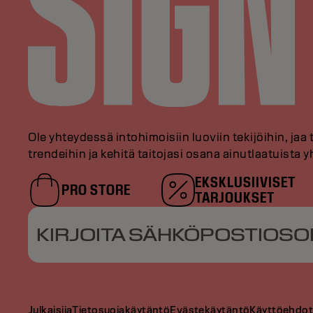
Ole yhteydessä intohimoisiin luoviin tekijöihin, jaa 
trendeihin ja kehitä taitojasi osana ainutlaatuista
EKSKLUSIIVISET
PRO STORE
TARJOUKSET
KIRJOITA SÄHKÖPOSTIOSO
Julkaisija
Tietosuojakäytäntö
Evästekäytäntö
Käyttöehdo