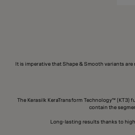
It is imperative that Shape & Smooth variants are
The Kerasilk KeraTransform Technology™ (KT3) fus
contain the segment
Long-lasting results thanks to high