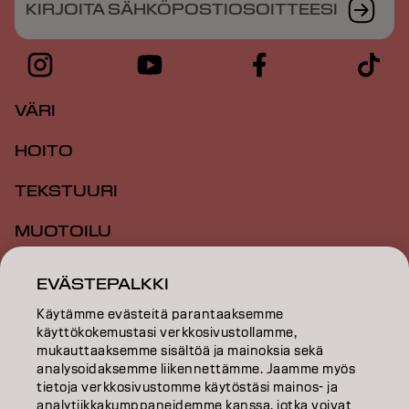
KIRJOITA SÄHKÖPOSTIOSOITTEESI
VÄRI
HOITO
TEKSTUURI
MUOTOILU
INSPIRAATIO
EVÄSTEPALKKI
KOULUTUS
Käytämme evästeitä parantaaksemme
käyttökokemustasi verkkosivustollamme,
mukauttaaksemme sisältöä ja mainoksia sekä
TIETOA MEISTÄ
analysoidaksemme liikennettämme. Jaamme myös
tietoja verkkosivustomme käytöstäsi mainos- ja
SALON FINDER
analytiikkakumppaneidemme kanssa, jotka voivat