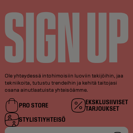
Ole yhteydessä intohimoisiin luoviin tekijöihin, jaa
tekniikoita, tutustu trendeihin ja kehitä taitojasi
osana ainutlaatuista yhteisöämme.
EKSKLUSIIVISET
PRO STORE
TARJOUKSET
STYLISTIYHTEISÖ