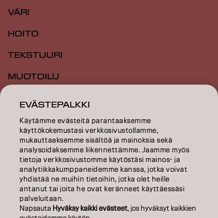
VÄRI
HOITO
TEKSTUURI
MUOTOILU
INSPIRAATIO
EVÄSTEPALKKI
KOULUTUS
Käytämme evästeitä parantaaksemme
käyttökokemustasi verkkosivustollamme,
mukauttaaksemme sisältöä ja mainoksia sekä
TIETOA MEISTÄ
analysoidaksemme liikennettämme. Jaamme myös
tietoja verkkosivustomme käytöstäsi mainos- ja
SALON FINDER
analytiikkakumppaneidemme kanssa, jotka voivat
yhdistää ne muihin tietoihin, jotka olet heille
RYHDY KUMPPANIKSI
antanut tai joita he ovat keränneet käyttäessäsi
palveluitaan.
OTA YHTEYTTÄ
Napsauta
Hyväksy kaikki evästeet
, jos hyväksyt kaikkien