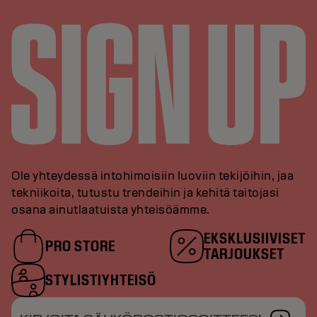
Ole yhteydessä intohimoisiin luoviin tekijöihin, jaa
tekniikoita, tutustu trendeihin ja kehitä taitojasi
osana ainutlaatuista yhteisöämme.
EKSKLUSIIVISET
PRO STORE
TARJOUKSET
STYLISTIYHTEISÖ