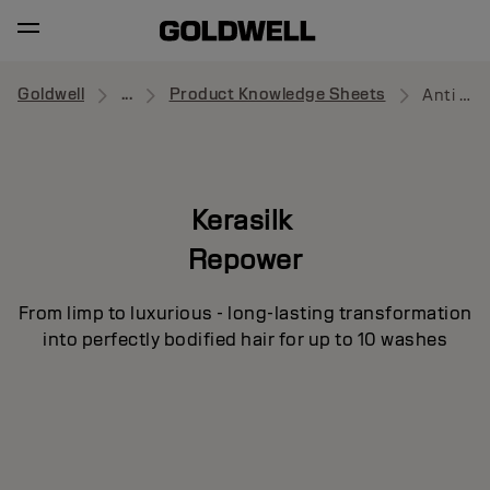
Goldwell
...
Product Knowledge Sheets
Anti Hair-Loss Shampoo
Kerasilk
Repower
From limp to luxurious - long-lasting transformation
into perfectly bodified hair for up to 10 washes