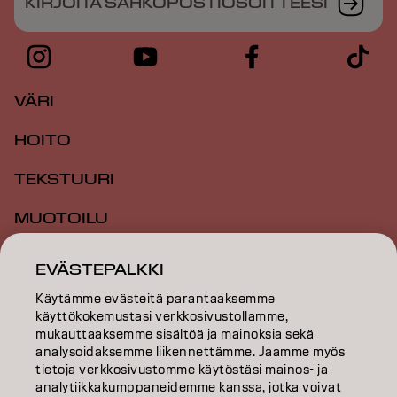
KIRJOITA SÄHKÖPOSTIOSOITTEESI
VÄRI
HOITO
TEKSTUURI
MUOTOILU
INSPIRAATIO
EVÄSTEPALKKI
KOULUTUS
Käytämme evästeitä parantaaksemme
käyttökokemustasi verkkosivustollamme,
mukauttaaksemme sisältöä ja mainoksia sekä
TIETOA MEISTÄ
analysoidaksemme liikennettämme. Jaamme myös
tietoja verkkosivustomme käytöstäsi mainos- ja
SALON FINDER
analytiikkakumppaneidemme kanssa, jotka voivat