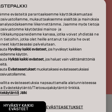
TIO
ÄSTEPALKKI
S
ämme evästeitä parantaaksemme käyttökokemustasi
kosivustollamme, mukauttaaksemme sisältöä ja mainoksia
EISTÄ
 analysoidaksemme liikennettämme. Jaamme myös tietoja
kosivustomme käytöstäsi mainos- ja
ytiikkakumppaneidemme kanssa, jotka voivat yhdistää ne
n tietoihin, jotka olet heille antanut tai joita he ovat
neet käyttäessäsi palveluitaan.
auta
Hyväksy kaikki evästeet
, jos hyväksyt kaikkien
teidemme käytön.
auta
Hylkää kaikki evästeet
, jos haluat vain välttämättömiä
eitä.
auta
Evästeasetukset
muokataksesi evästeasetuksiasi
osivustollamme.
FI | Finnish
hallita evästeasetuksia napsauttamalla alatunnisteessa
aa Evästekäytäntö/Tietosuojakäytäntö-linkkiä.
tekäytäntö
Jälki
HYVÄKSY KAIKKI
EVÄSTEASETUKSET
EVÄSTEET