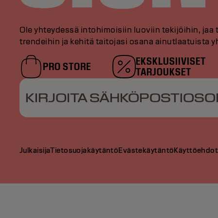
Ole yhteydessä intohimoisiin luoviin tekijöihin, jaa 
trendeihin ja kehitä taitojasi osana ainutlaatuista
EKSKLUSIIVISET
PRO STORE
TARJOUKSET
KIRJOITA SÄHKÖPOSTIOSO
Julkaisija
Tietosuojakäytäntö
Evästekäytäntö
Käyttöehdo