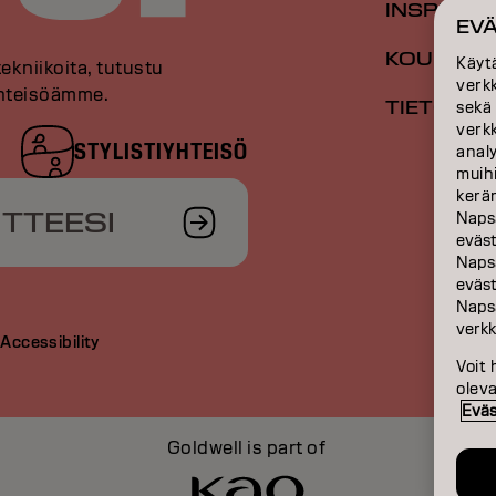
INSPIRAA
EV
KOULUTU
Käyt
tekniikoita, tutustu
verk
 yhteisöämme.
TIETOA M
sekä
verk
STYLISTIYHTEISÖ
anal
muihi
kerän
ITTEESI
Naps
eväs
Naps
eväst
Naps
verkk
t
Accessibility
Voit 
olev
Eväs
Goldwell is part of