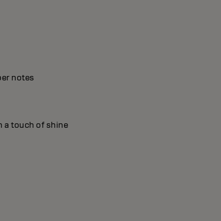
ber notes
h a touch of shine