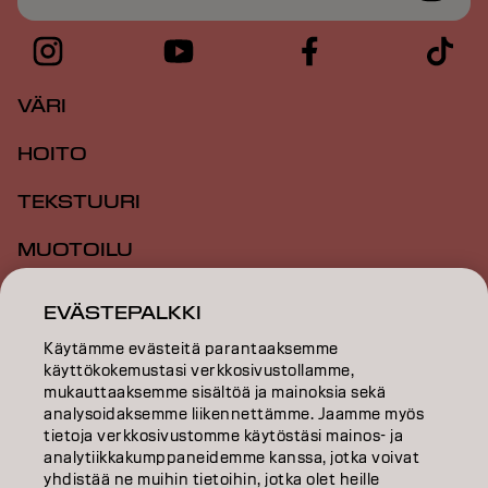
VÄRI
HOITO
TEKSTUURI
MUOTOILU
INSPIRAATIO
EVÄSTEPALKKI
KOULUTUS
Käytämme evästeitä parantaaksemme
käyttökokemustasi verkkosivustollamme,
mukauttaaksemme sisältöä ja mainoksia sekä
TIETOA MEISTÄ
analysoidaksemme liikennettämme. Jaamme myös
tietoja verkkosivustomme käytöstäsi mainos- ja
SALON FINDER
analytiikkakumppaneidemme kanssa, jotka voivat
yhdistää ne muihin tietoihin, jotka olet heille