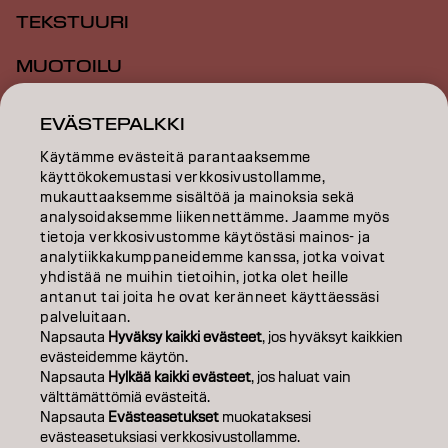
TEKSTUURI
MUOTOILU
INSPIRAATIO
EVÄSTEPALKKI
KOULUTUS
Käytämme evästeitä parantaaksemme
käyttökokemustasi verkkosivustollamme,
TIETOA MEISTÄ
mukauttaaksemme sisältöä ja mainoksia sekä
analysoidaksemme liikennettämme. Jaamme myös
tietoja verkkosivustomme käytöstäsi mainos- ja
SALON FINDER
analytiikkakumppaneidemme kanssa, jotka voivat
yhdistää ne muihin tietoihin, jotka olet heille
RYHDY KUMPPANIKSI
antanut tai joita he ovat keränneet käyttäessäsi
palveluitaan.
OTA YHTEYTTÄ
Napsauta
Hyväksy kaikki evästeet
, jos hyväksyt kaikkien
evästeidemme käytön.
Napsauta
Hylkää kaikki evästeet
, jos haluat vain
välttämättömiä evästeitä.
Julkaisija
Tietosuojakäytäntö
Evästekäytäntö
Käyttöehdot
Napsauta
Evästeasetukset
muokataksesi
Accessibility
evästeasetuksiasi verkkosivustollamme.