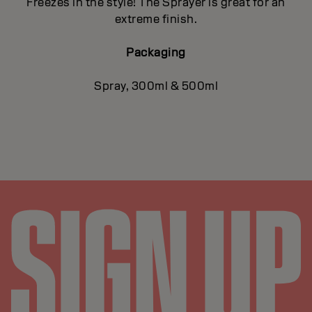
Freezes in the style! The Sprayer is great for an
extreme finish.
Packaging
Spray, 300ml & 500ml